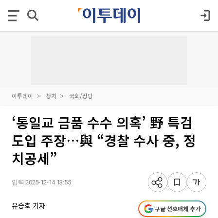
이투데이
정치
국회/정당
‘통일교 금품 수수 의혹’ 野 특검
도입 주장…與 “경찰 수사 중, 정
치공세”
입력 2025-12-14 13:55
유승호 기자
구글 선호매체 추가