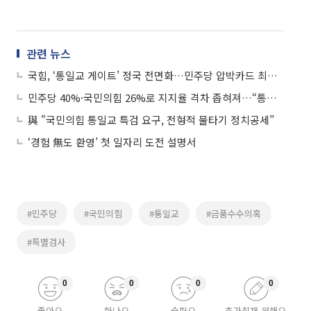
관련 뉴스
국힘, ‘통일교 게이트’ 정국 전면화…민주당 압박카드 최고조
민주당 40%·국민의힘 26%로 지지율 격차 좁혀져…“통일교 의혹 영향”
與 "국민의힘 통일교 특검 요구, 전형적 물타기 정치공세”
‘경험 無도 환영’ 첫 일자리 도전 설명서
#민주당
#국민의힘
#통일교
#금품수수의혹
#특별검사
0
0
0
0
좋아요
화나요
슬퍼요
추가취재 원해요