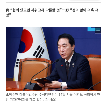
與 “혐의 있으면 지위고하 막론할 것”…野 “성역 없이 의혹 규
명”
▲박수현 더불어민주당 수석대변인이 14일 서울 여의도 국회에서 현
안 기자간담회를 하고 있다. (뉴시스)