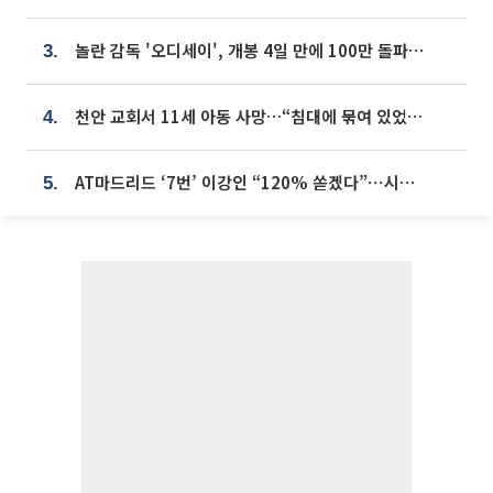
놀란 감독 '오디세이', 개봉 4일 만에 100만 돌파⋯'왕사남' 보다 빠르다
3.
천안 교회서 11세 아동 사망…“침대에 묶여 있었다” 진술 확보
4.
AT마드리드 ‘7번’ 이강인 “120% 쏟겠다”⋯시메오네 감독 “필요한 선수”
5.