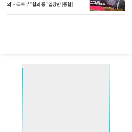
의'⋯국토부 "협의 중" 입장만 [종합]