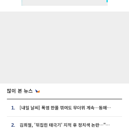
많이 본 뉴스
[내일 날씨] 폭염 한풀 꺾여도 무더위 계속⋯동해안 이틀 연속 비
1.
김희철, '뒤집힌 태극기' 지적 후 정치색 논란…"좌우 떠나 우리나라 국기"
2.