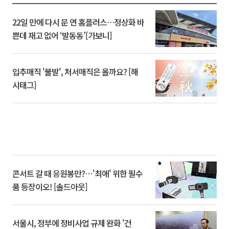
22일 만에 다시 문 연 홈플러스…정상화 바
쁜데 재고 없어 ‘발동동’[가보니]
입추매직 '불발', 처서매직은 올까요? [해
시태그]
콘서트 갈 때 응원봉만?⋯'최애' 위한 필수
품 등장이오! [솔드아웃]
서울시, 정부에 정비사업 규제 완화 '건