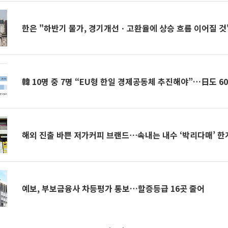
한은 "하반기 물가, 경기개선ㆍ고환율에 상승 흐름 이어질 것"
韓 10명 중 7명 “EU형 한일 경제공동체 추진해야”…日도 6
해외 진출 바쁜 저가커피 브랜드⋯속내는 내수 ‘박리다매’ 한
예보, 부보금융사 차등평가 통보…할증등급 16곳 줄어