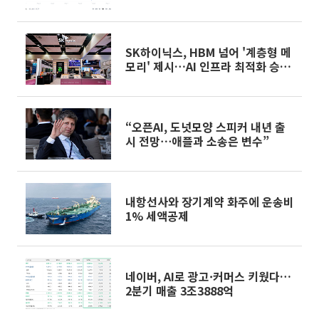
동
SK하이닉스, HBM 넘어 '계층형 메
모리' 제시…AI 인프라 최적화 승부
수
“오픈AI, 도넛모양 스피커 내년 출
시 전망⋯애플과 소송은 변수”
내항선사와 장기계약 화주에 운송비
1% 세액공제
네이버, AI로 광고·커머스 키웠다…
2분기 매출 3조3888억