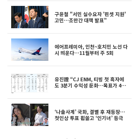
구윤철 "서민 실수요자 '핀셋 지원'
고민…조만간 대책 발표"
에어프레미아, 인천~호치민 노선 다
시 띄운다…11월부터 주 5회
유진證 “CJ ENM, 티빙 첫 흑자에
도 3분기 수익성 둔화…목표가 4만
8000원”
‘나솔사계’ 국화, 결별 후 재등장⋯
첫인상 투표 휩쓸고 ‘인기녀’ 등극