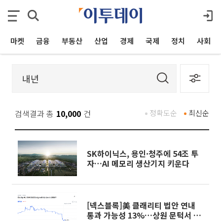
마켓
금융
부동산
산업
경제
국제
정치
사회
검색결과 총
10,000
건
정확도순
최신순
SK하이닉스, 용인·청주에 54조 투
자…AI 메모리 생산기지 키운다
[넥스블록]美 클래리티 법안 연내
통과 가능성 13%…상원 문턱서 제