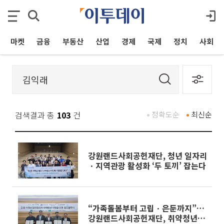
마켓
금융
부동산
산업
경제
국제
정치
사회
검색결과 총
103
건
정확도순
최신순
강원랜드사회공헌재단, 청년 일자리
ㆍ지역관광 활성화 ‘두 토끼’ 잡는다
“가족돌봄부터 고립ㆍ은둔까지”…
강원랜드사회공헌재단, 취약청년 지