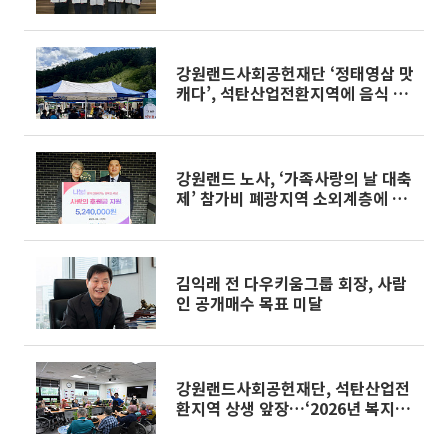
원 위한 업무협약 체결
강원랜드사회공헌재단 ‘정태영삼 맛
캐다’, 석탄산업전환지역에 음식 나
눔 활동 전개
강원랜드 노사, ‘가족사랑의 날 대축
제’ 참가비 폐광지역 소외계층에 전
액 기부
김익래 전 다우키움그룹 회장, 사람
인 공개매수 목표 미달
강원랜드사회공헌재단, 석탄산업전
환지역 상생 앞장…‘2026년 복지현
장지원금 전달식’ 개최