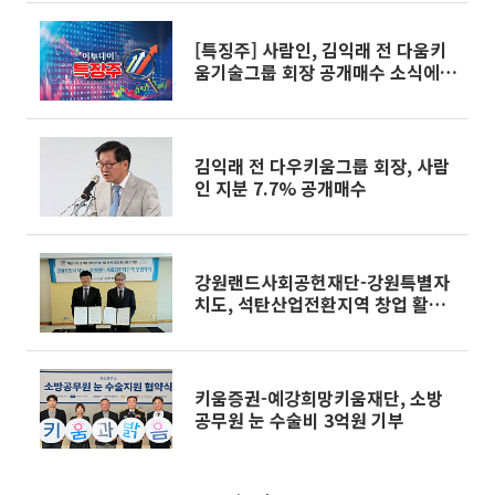
[특징주] 사람인, 김익래 전 다움키
움기술그룹 회장 공개매수 소식에
상승세
김익래 전 다우키움그룹 회장, 사람
인 지분 7.7% 공개매수
강원랜드사회공헌재단-강원특별자
치도, 석탄산업전환지역 창업 활성
화 위해 맞손
키움증권-예강희망키움재단, 소방
공무원 눈 수술비 3억원 기부