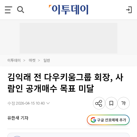
이투데이
마켓
일반
김익래 전 다우키움그룹 회장, 사
람인 공개매수 목표 미달
수정 2026-04-15 10:40
유한새 기자
구글 선호매체 추가