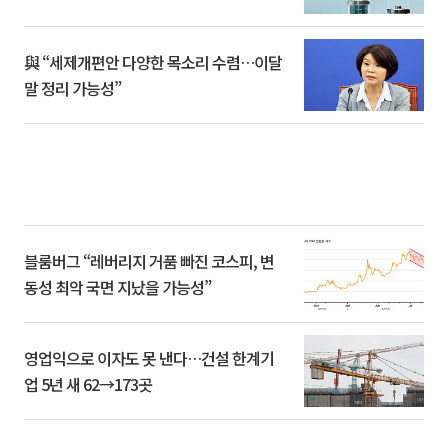
與 “세제개편안 다양한 목소리 수렴…이달
말 정리 가능성”
블룸버그 “레버리지 거품 빠진 코스피, 변
동성 최악 국면 지났을 가능성”
영업익으로 이자도 못 낸다…건설 한계기
업 5년 새 62→173곳