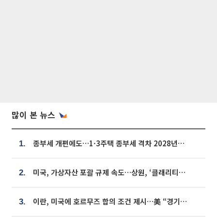
많이 본 뉴스
종부세 개편에도…1·3주택 종부세 격차 2028년부터 확대
1.
미국, 가상자산 포괄 규제 속도…상원, ‘클래리티법’ 9월 절차투표 추진
2.
이란, 미국에 호르무즈 합의 조건 제시…美 “경기 아직 안 끝나” [종합]
3.