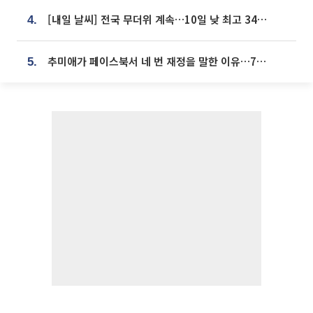
[내일 날씨] 전국 무더위 계속…10일 낮 최고 34도 육박
4.
추미애가 페이스북서 네 번 재정을 말한 이유…7700억 추경 열쇠는 도의회에
5.