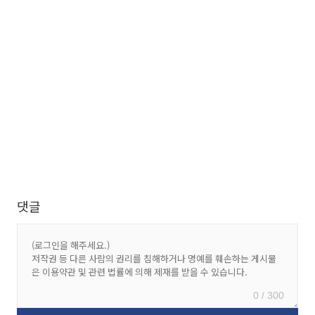
댓글
0 / 300