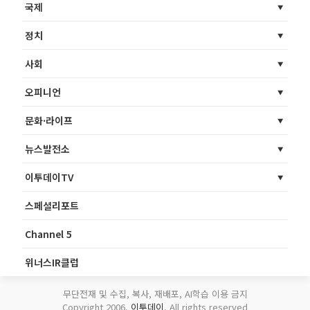
국제
정치
사회
오피니언
문화·라이프
뉴스발전소
이투데이TV
스페셜리포트
Channel 5
위너스IR클럽
무단전재 및 수집, 복사, 재배포, AI학습 이용 금지
Copyright 2006.
이투데이
. All rights reserved