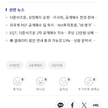
관련 뉴스
더존비즈온, 상장폐지 순항…이사회, 공개매수 찬성·참여 권고
외국계 PEF 공개매수 딜 독식…NH투자증권, 'IB 명가' 존재감 부각
EQT, 더존비즈온 2차 공개매수 착수…주당 12만원·상폐 수순 본격화
美 클래리티 법안 연내 통과 가능성 13%…상원 문턱서 제동
#사람인
#공개매수
#김익래
0
0
0
0
좋아요
화나요
슬퍼요
추가취재 원해요