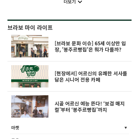
더보기
브라보 마이 라이프
[브라보 문화 이슈] 65세 이상만 입
장, '봉주르빵집'은 뭐가 다를까?
[현장에서] 어르신의 유쾌한 서사를
담은 시니어 전용 카페
시골 어르신 예능 뜬다! ‘보검 매지
컬’부터 ‘봉주르빵집’까지
마켓