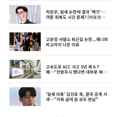
차은우, 탈세 논란에 결국 '백기'⋯
여론 회복도 시간 문제? [이슈크래
커]
고윤정 샤넬쇼 퇴근길 논란...제니와
비교까지 나온 이유
고속도로 ACC 사고 5년 새 6.7
배…“전방주시 했다면 대부분 예
방”
'탈세 의혹' 김선호 측, 결국 공개 사
과⋯"가족 급여 등 모두 반납"