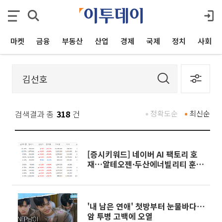
마켓
금융
부동산
산업
경제
국제
정치
사회
검색결과 총
318
건
정확도순
최신순
[증시키워드] 네이버 AI 팩토리 호
재…알테오젠·두산에너빌리티 훈
풍
'내 남은 연애' 첫방부터 눈물바다⋯
암 투병 고백에 오열