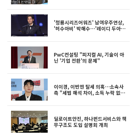
'청룡시리즈어워즈' 남여우주연상,
'허수아비' 박해수⋯'레이디 두아'
신혜선 수상
PwC컨설팅 "피지컬 AI, 기술이 아
닌 '기업 전환'의 문제"
이이경, 이번엔 탈세 의혹⋯소속사
측 "세법 해석 차이, 소득 누락 없었
다"
딜로이트안진, 하나펀드서비스와 책
무구조도 도입 설명회 개최