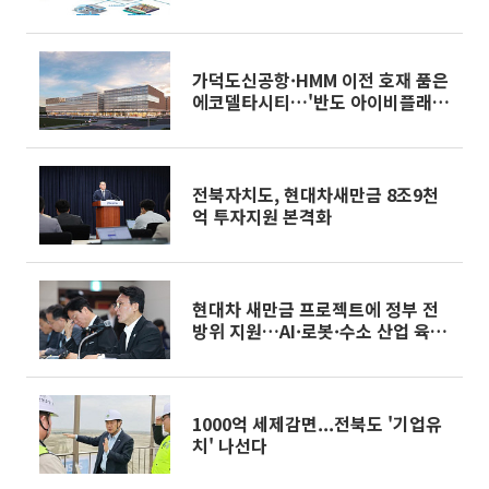
가덕도신공항·HMM 이전 호재 품은
에코델타시티…'반도 아이비플래
닛’ 관심
전북자치도, 현대차새만금 8조9천
억 투자지원 본격화
현대차 새만금 프로젝트에 정부 전
방위 지원…AI·로봇·수소 산업 육성
[종합]
1000억 세제감면...전북도 '기업유
치' 나선다