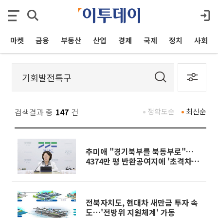
마켓
금융
부동산
산업
경제
국제
정치
사회
검색결과 총
147
건
정확도순
최신순
추미애 "경기북부를 북동부로"…
4374만 평 반환공여지에 '초격차'
심는다
전북자치도, 현대차 새만금 투자 속
도…'전방위 지원체계' 가동