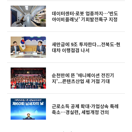
데이터센터·로봇 업종까지⋯‘반도
아이비플래닛’ 기회발전특구 지정
새만금에 9조 투자한다...전북도-현
대차 이행점검 나서
순천만에 뜬 '애니메이션 전진기
지'...콘텐츠산업 새 거점 기대
근로소득 공제 확대·가업상속 특례
축소…경실련, 세법개정 건의