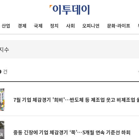
산업
경제
국제
정치
사회
오피니언
문화·라이프
9
건
7월 기업 체감경기 '희비'⋯반도체 등 제조업 웃고 비제조업
중동 긴장에 기업 체감경기 ‘뚝’…5개월 연속 기준선 하회