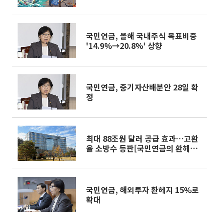
건 ④]
국민연금, 올해 국내주식 목표비중
'14.9%→20.8%' 상향
국민연금, 중기자산배분안 28일 확
정
최대 88조원 달러 공급 효과…고환
율 소방수 등판[국민연금의 환헤지
파장 ①]
국민연금, 해외투자 환헤지 15%로
확대