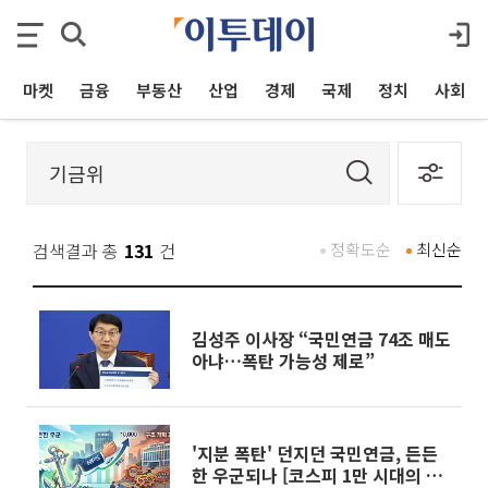
마켓
금융
부동산
산업
경제
국제
정치
사회
검색결과 총
131
건
정확도순
최신순
김성주 이사장 “국민연금 74조 매도
아냐…폭탄 가능성 제로”
'지분 폭탄' 던지던 국민연금, 든든
한 우군되나 [코스피 1만 시대의 조