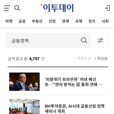
마켓
금융
부동산
산업
경제
국제
정치
사회
검색결과 총
4,797
건
정확도순
최신순
‘외환위기 트라우마’ 꺼낸 베선
트⋯“엔저 방어는 亞 통화 연쇄 매
도 차단 목적”
NH투자증권, AI시대 금융산업 정책
세미나 개최