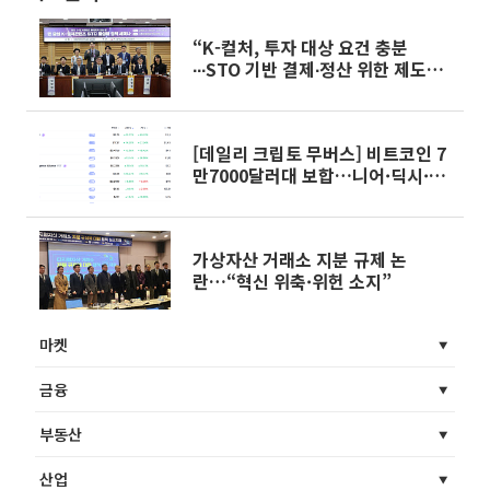
“K-컬처, 투자 대상 요건 충분
∙∙∙STO 기반 결제∙정산 위한 제도는
아직”
[데일리 크립토 무버스] 비트코인 7
만7000달러대 보합…니어·딕시·
셀레스티아 강세
가상자산 거래소 지분 규제 논
란…“혁신 위축·위헌 소지”
마켓
금융
부동산
산업