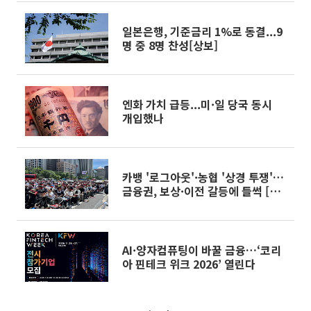
일본은행, 기준금리 1%로 동결...9
명 중 8명 찬성[상보]
엔화 가치 급등...미·일 당국 동시
개입했나
카뱅 '로그아웃'·농협 '상경 투쟁'…
금융권, 보상·이전 갈등에 들썩 [종
합]
AI·양자컴퓨팅이 바꿀 금융…‘코리
아 핀테크 위크 2026’ 열린다