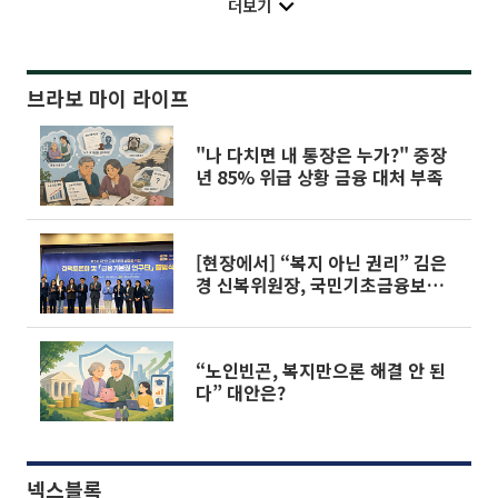
더보기
브라보 마이 라이프
"나 다치면 내 통장은 누가?" 중장
년 85% 위급 상황 금융 대처 부족
[현장에서] “복지 아닌 권리” 김은
경 신복위원장, 국민기초금융보장법
밑그림 공개
“노인빈곤, 복지만으론 해결 안 된
다” 대안은?
넥스블록