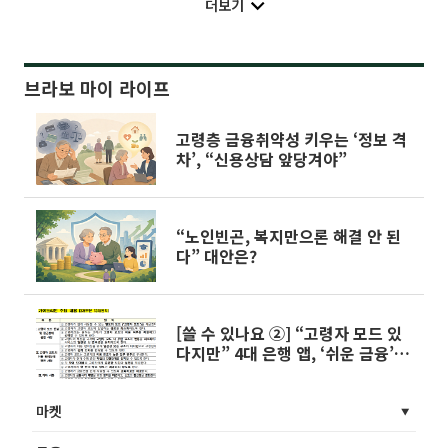
더보기
브라보 마이 라이프
고령층 금융취약성 키우는 ‘정보 격
차’, “신용상담 앞당겨야”
“노인빈곤, 복지만으론 해결 안 된
다” 대안은?
[쓸 수 있나요 ②] “고령자 모드 있
다지만” 4대 은행 앱, ‘쉬운 금융’은
없었다
마켓