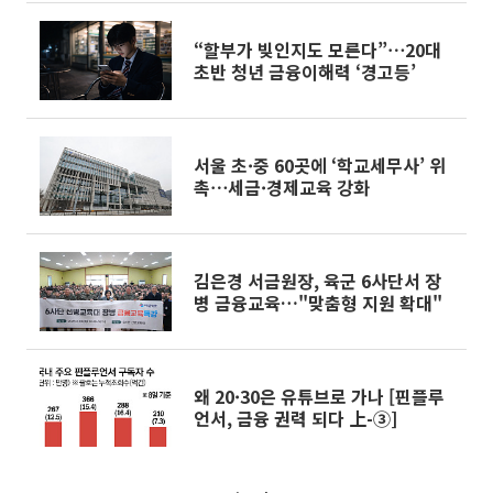
“할부가 빚인지도 모른다”⋯20대
초반 청년 금융이해력 ‘경고등’
서울 초·중 60곳에 ‘학교세무사’ 위
촉⋯세금·경제교육 강화
김은경 서금원장, 육군 6사단서 장
병 금융교육…"맞춤형 지원 확대"
왜 20·30은 유튜브로 가나 [핀플루
언서, 금융 권력 되다 上-③]