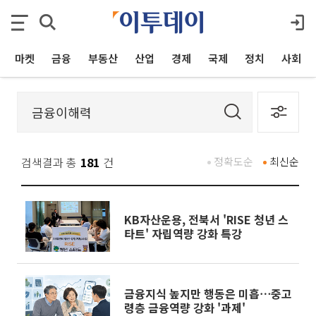
마켓
금융
부동산
산업
경제
국제
정치
사회
검색결과 총
181
건
정확도순
최신순
KB자산운용, 전북서 'RISE 청년 스
타트' 자립역량 강화 특강
금융지식 높지만 행동은 미흡⋯중고
령층 금융역량 강화 '과제'