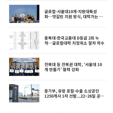
글로컬·서울대10개·지방대특성
화…엇갈린 지원 방식, 대학가는 혼
란 [서울대 10개 만들기 '진단']
충북대·한국교통대 D등급 2회 누
적…글로컬대학 지정취소 절차 착수
전북대 등 전북권 대학, ‘서울대 10
개 만들기’ 협력 강화
중기부, 유망 로컬·수출 소상공인
1250개사 1차 선발...22~26일 공개
오디션