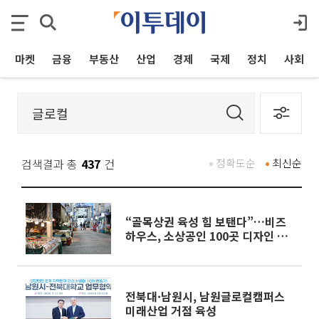
마켓
금융
부동산
산업
경제
국제
정치
사회
검색결과 총
437
건
정확도순
최신순
“골목상권 육성 힘 보탠다”…비즈
하우스, 소상공인 100곳 디자인 지
원
전북대·남원시, 남원글로컬캠퍼스
미래산업 거점 육성