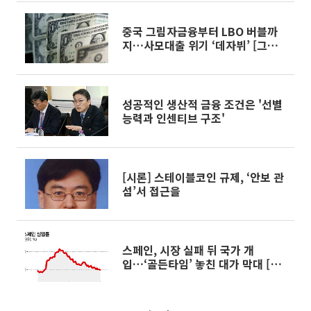
중국 그림자금융부터 LBO 버블까
지…사모대출 위기 ‘데자뷔’ [그림
자대출의 역습 上-③]
성공적인 생산적 금융 조건은 '선별
능력과 인센티브 구조'
[시론] 스테이블코인 규제, ‘안보 관
섬’서 접근을
스페인, 시장 실패 뒤 국가 개
입…‘골든타임’ 놓친 대가 막대 [해
외실험실: 부동산이 무너진 뒤 ③]