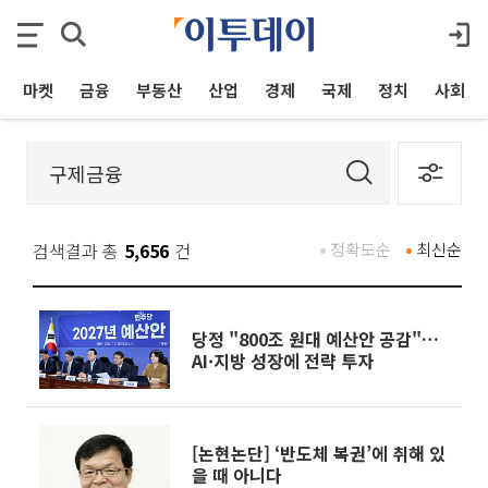
마켓
금융
부동산
산업
경제
국제
정치
사회
검색결과 총
5,656
건
정확도순
최신순
당정 "800조 원대 예산안 공감"…
AI·지방 성장에 전략 투자
[논현논단] ‘반도체 복권’에 취해 있
을 때 아니다