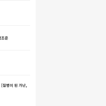
정조준
 [질병이 된 가난,