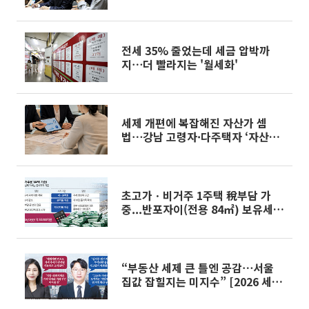
전쟁]
전세 35% 줄었는데 세금 압박까
지⋯더 빨라지는 '월세화'
세제 개편에 복잡해진 자산가 셈
법⋯강남 고령자·다주택자 ‘자산재
편 고심’
초고가ㆍ비거주 1주택 稅부담 가
중...반포자이(전용 84㎡) 보유세
55%↑ [2026 세제개편]
“부동산 세제 큰 틀엔 공감⋯서울
집값 잡힐지는 미지수” [2026 세제
개편]