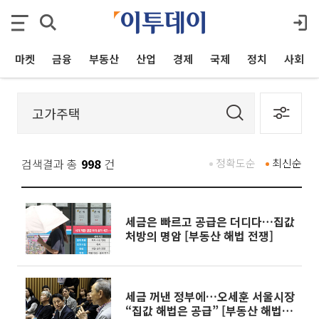
마켓
금융
부동산
산업
경제
국제
정치
사회
검색결과 총
998
건
정확도순
최신순
세금은 빠르고 공급은 더디다…집값
처방의 명암 [부동산 해법 전쟁]
세금 꺼낸 정부에…오세훈 서울시장
“집값 해법은 공급” [부동산 해법