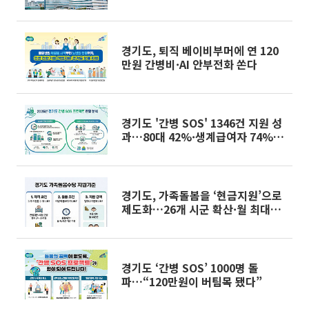
안전망'…두 개의 칼 동시에 뽑았다
경기도, 퇴직 베이비부머에 연 120
만원 간병비·AI 안부전화 쏜다
경기도 '간병 SOS' 1346건 지원 성
과…80대 42%·생계급여자 74%
'취약층 집중'
경기도, 가족돌봄을 ‘현금지원’으로
제도화…26개 시군 확산·월 최대
60만원
경기도 ‘간병 SOS’ 1000명 돌
파…“120만원이 버팀목 됐다”