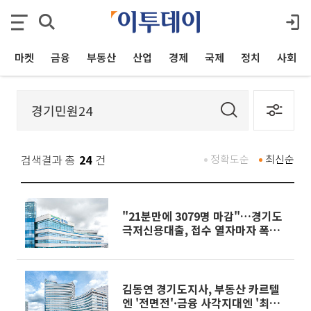
마켓
금융
부동산
산업
경제
국제
정치
사회
검색결과 총
24
건
정확도순
최신순
"21분만에 3079명 마감"…경기도
극저신용대출, 접수 열자마자 폭주
했다
김동연 경기도지사, 부동산 카르텔
엔 '전면전'·금융 사각지대엔 '최후