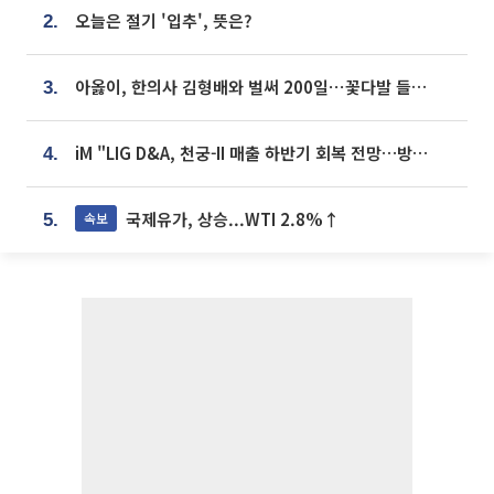
오늘은 절기 '입추', 뜻은?
2.
아옳이, 한의사 김형배와 벌써 200일⋯꽃다발 들고 "프러포즈 아냐"
3.
iM "LIG D&A, 천궁-II 매출 하반기 회복 전망…방산 톱픽 유지"
4.
국제유가, 상승...WTI 2.8%↑
속보
5.