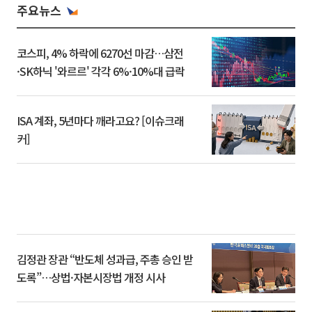
주요뉴스
코스피, 4% 하락에 6270선 마감…삼전
·SK하닉 '와르르' 각각 6%·10%대 급락
ISA 계좌, 5년마다 깨라고요? [이슈크래
커]
김정관 장관 “반도체 성과급, 주총 승인 받
도록”…상법·자본시장법 개정 시사