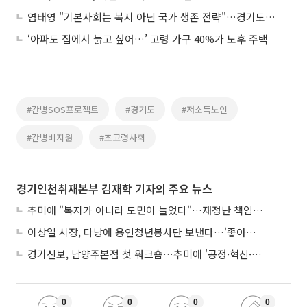
염태영 "기본사회는 복지 아닌 국가 생존 전략"…경기도형 4대 전략 제시
‘아파도 집에서 늙고 싶어…’ 고령 가구 40%가 노후 주택
#간병SOS프로젝트
#경기도
#저소득노인
#간병비지원
#초고령사회
경기인천취재본부 김재학 기자의 주요 뉴스
추미애 "복지가 아니라 도민이 늘었다"…재정난 책임론 정면돌파
이상일 시장, 다낭에 용인청년봉사단 보낸다…'좋아용 거리' 만든다
경기신보, 남양주본점 첫 워크숍…추미애 '공정·혁신·포용' 전면 반영
0
0
0
0