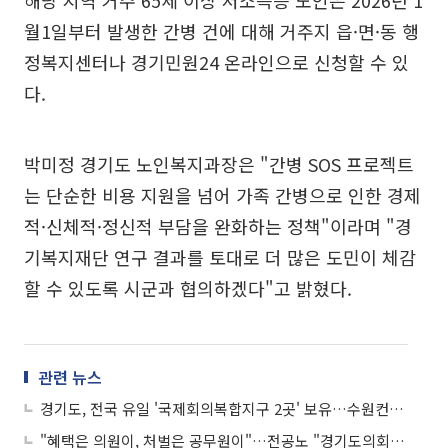
해당 지역 거주 65세 이상 저소득층 노인은 2026년 1
월1일부터 발생한 간병 건에 대해 거주지 읍·면·동 행
정복지센터나 경기민원24 온라인으로 신청할 수 있
다.
박미정 경기도 노인복지과장은 "간병 SOS 프로젝트
는 단순한 비용 지원을 넘어 가족 간병으로 인한 경제
적·신체적·정신적 부담을 완화하는 정책"이라며 "경
기복지재단 연구 결과를 토대로 더 많은 도민이 체감
할 수 있도록 시군과 협의하겠다"고 밝혔다.
관련 뉴스
경기도, 전국 유일 '국제회의복합지구 2곳' 보유…수원컨벤션센터 일대 210만㎡ 지정
"혜택은 의원이, 처벌은 공무원이"…전공노 "경기도의회 직원 죽음은 구조적 타살"