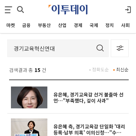
마켓
금융
부동산
산업
경제
국제
정치
사회
검색결과 총
15
건
정확도순
최신순
유은혜, 경기교육감 선거 불출마 선
언…"부족했다, 깊이 사과"
유은혜 측, 경기교육감 단일화 '대리
등록·납부 의혹' 이의신청…"수사