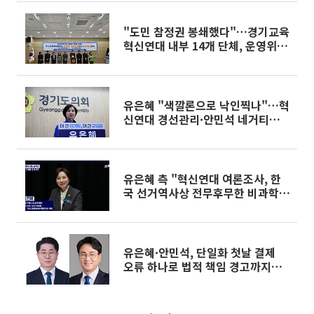
"도민 참정권 봉쇄했다"…경기교육
혁신연대 내부 14개 단체, 운영위원
장 퇴진급 책임 요구
유은혜 "색깔론으로 낙인찍나"…혁
신연대 경선관리·안민석 네거티브
정면 비판
유은혜 측 "혁신연대 여론조사, 한
국 선거역사상 전무후무한 비과학적
설계"
유은혜·안민석, 단일화 첫날 결제
오류 하나로 법적 책임 경고까지…
진보 교육감 경선 파국 치닫나