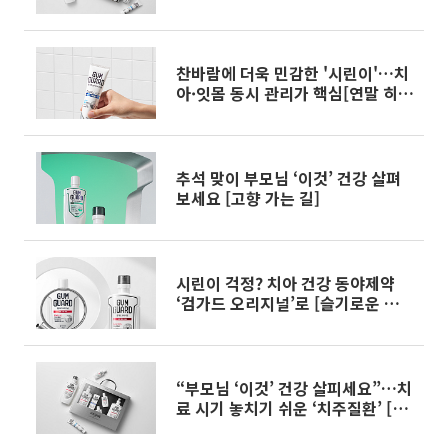
는 길]
찬바람에 더욱 민감한 '시린이'…치
아·잇몸 동시 관리가 핵심[연말 히
든템]
추석 맞이 부모님 ‘이것’ 건강 살펴
보세요 [고향 가는 길]
시린이 걱정? 치아 건강 동야제약
‘검가드 오리지널’로 [슬기로운 피서
생활]
“부모님 ‘이것’ 건강 살피세요”…치
료 시기 놓치기 쉬운 ‘치주질환’ [고
향 가는 길]