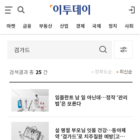
마켓
금융
부동산
산업
경제
국제
정치
사회
검색결과 총
25
건
정확도순
최신순
임플란트 남 일 아닌데…정작 ‘관리
법’은 모른다
설 명절 부모님 잇몸 건강…동아제
약 ‘검가드’로 치주질환 예방[고향가