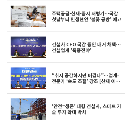
주택공급·산재·증시 저평가…국감
첫날부터 민생현안 ‘불꽃 공방’ 예고
건설사 CEO 국감 증인 대거 채택…
건설업계 '폭풍전야'
“취지 공감하지만 버겁다”…업계·
전문가 ‘속도 조절’ 강조 [산재 예방
총력전, 기로에 서다 ③]
‘안전=생존’ 대형 건설사, 스마트 기
술 투자 확대 박차