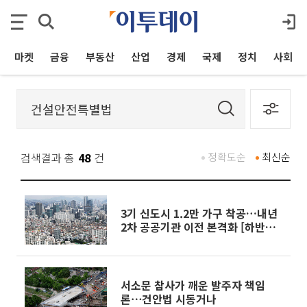
마켓
금융
부동산
산업
경제
국제
정치
사회
검색결과 총
48
건
정확도순
최신순
3기 신도시 1.2만 가구 착공…내년
2차 공공기관 이전 본격화 [하반기
경제전략]
서소문 참사가 깨운 발주자 책임
론⋯건안법 시동거나