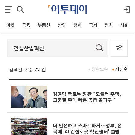
마켓
금융
부동산
산업
경제
국제
정치
사회
검색결과 총
72
건
정확도순
최신순
김윤덕 국토부 장관 “모듈러 주택,
고품질 주택 빠른 공급 돌파구”
더 안전하고 스마트하게⋯정부, 전
북에 'AI 건설로봇 혁신센터' 설립