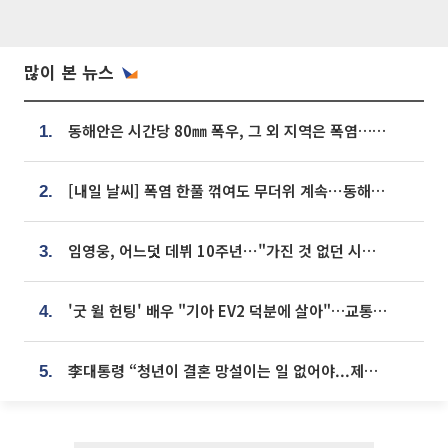
많이 본 뉴스
동해안은 시간당 80㎜ 폭우, 그 외 지역은 폭염…‘극과 극 날씨’
1.
[내일 날씨] 폭염 한풀 꺾여도 무더위 계속⋯동해안 이틀 연속 비
2.
임영웅, 어느덧 데뷔 10주년⋯"가진 것 없던 시절, 내 앞엔 20명의 팬뿐"
3.
'굿 윌 헌팅' 배우 "기아 EV2 덕분에 살아"…교통사고 후 안전성 극찬
4.
李대통령 “청년이 결혼 망설이는 일 없어야...제도상 불이익 조사”
5.