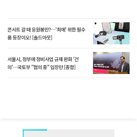
콘서트 갈 때 응원봉만?⋯'최애' 위한 필수
품 등장이오! [솔드아웃]
서울시, 정부에 정비사업 규제 완화 '건
의'⋯국토부 "협의 중" 입장만 [종합]