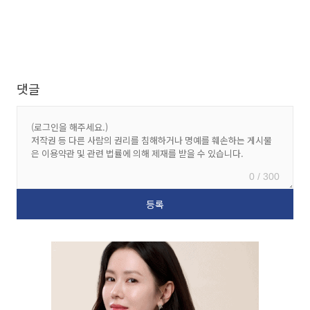
댓글
0 / 300