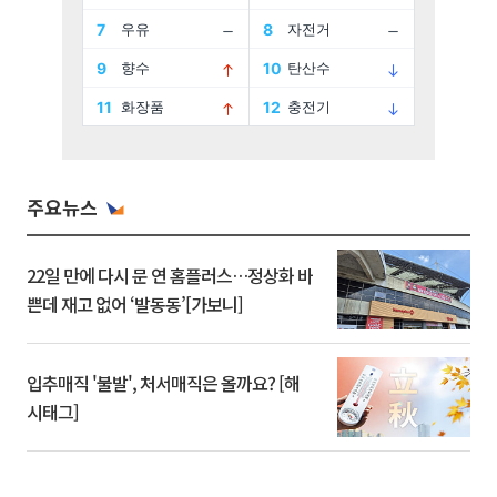
주요뉴스
22일 만에 다시 문 연 홈플러스…정상화 바
쁜데 재고 없어 ‘발동동’[가보니]
입추매직 '불발', 처서매직은 올까요? [해
시태그]