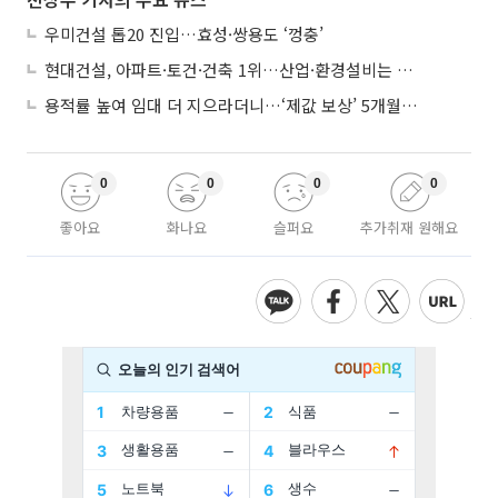
우미건설 톱20 진입…효성·쌍용도 ‘껑충’
현대건설, 아파트·토건·건축 1위…산업·환경설비는 삼성E&A
용적률 높여 임대 더 지으라더니…‘제값 보상’ 5개월째 국회에 발목
0
0
0
0
좋아요
화나요
슬퍼요
추가취재 원해요