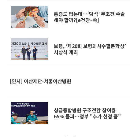
통증도 없는데…‘담석’ 무조건 수술
해야 할까?[e건강~쏙]
보령, ‘제20회 보령의사수필문학상’
시상식 개최
[인사] 아산재단·서울아산병원
상급종합병원 구조전환 참여율
65% 돌파…정부 "추가 선정 중"