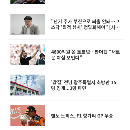
"단기 주가 부진으로 퇴출 안돼…코
스닥 '질적 심사' 정밀화해야" [시총
200억 데드라인의 덫-④]
4600억원 쓴 토트넘⋯판더펜 “새로
운 야심 보인다”
'갑질' 전남 광주특별시 소방관 15
명 징계...2명 파면
랜도 노리스, F1 헝가리 GP 우승