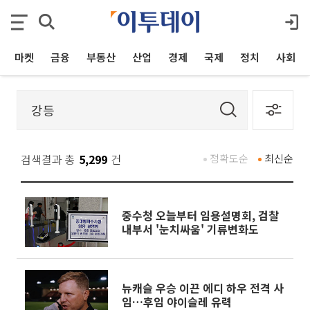
마켓
금융
부동산
산업
경제
국제
정치
사회
검색결과 총
5,299
건
정확도순
최신순
중수청 오늘부터 임용설명회, 검찰
내부서 '눈치싸움' 기류변화도
뉴캐슬 우승 이끈 에디 하우 전격 사
임…후임 야이슬레 유력