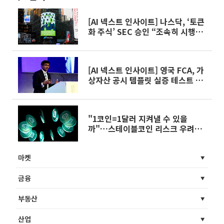
[AI 넥스트 인사이트] 나스닥, ‘토큰
화 주식’ SEC 승인 “조속히 시행할
것” 外
[AI 넥스트 인사이트] 영국 FCA, 가
상자산 공시 템플릿 실증 테스트 착
수 外
"1코인=1달러 지켜낼 수 있을
까"…스테이블코인 리스크 우려에
규제 시동 [스테이블코인이 바꿀 일
상 下]③
마켓
금융
부동산
산업