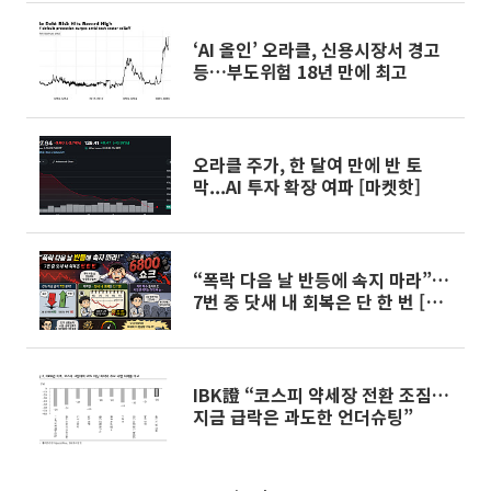
‘AI 올인’ 오라클, 신용시장서 경고
등…부도위험 18년 만에 최고
오라클 주가, 한 달여 만에 반 토
막...AI 투자 확장 여파 [마켓핫]
“폭락 다음 날 반등에 속지 마라”…
7번 중 닷새 내 회복은 단 한 번 [코
스피 6800 쇼크, 반등의 벽]
IBK證 “코스피 약세장 전환 조짐…
지금 급락은 과도한 언더슈팅”