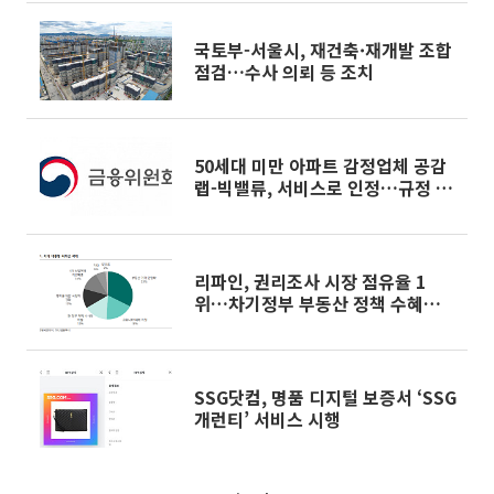
국토부-서울시, 재건축·재개발 조합
점검…수사 의뢰 등 조치
50세대 미만 아파트 감정업체 공감
랩-빅밸류, 서비스로 인정…규정 개
정 착수
리파인, 권리조사 시장 점유율 1
위…차기정부 부동산 정책 수혜주 -
하나금융투자
SSG닷컴, 명품 디지털 보증서 ‘SSG
개런티’ 서비스 시행