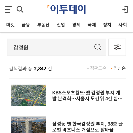
마켓
금융
부동산
산업
경제
국제
정치
사회
검색결과 총
2,842
건
정확도순
최신순
KBS스포츠월드·옛 감정원 부지 개
발 본격화⋯서울시 도건위 4건 심의
통과
삼성동 옛 한국감정원 부지, 38층 글
로벌 비즈니스 거점으로 탈바꿈