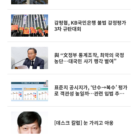
감평협, KB국민은행 불법 감정평가
3차 규탄대회
與 “文정부 통계조작, 최악의 국정
농단…대국민 사기 행각 벌여”
표준지 공시지가, ‘단수→복수’ 평가
로 객관성 높일까…관련 입법 추진
된다
[데스크 칼럼] 눈 가리고 아웅