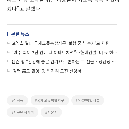
겠다”고 말했다.
관련 뉴스
코엑스 일대 국제교류복합지구 ‘보행 중심 녹지’로 재편…도심공항서비스도 부활
“이주 없이 2년 안에 새 아파트처럼”…현대건설 ‘더 뉴 하우스’ 첫선
젠슨 황 “건강에 좋은 건가요?” 받아든 그 선물⋯정관장 홍삼이었다
‘경험 無도 환영’ 첫 일자리 도전 설명서
#삼성동
#국제교류복합지구
#MICE복합시설
#지구단위계획
#서울시