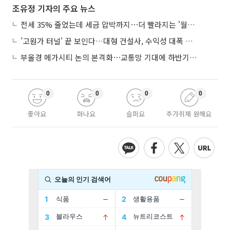
조유정 기자의 주요 뉴스
전세 35% 줄었는데 세금 압박까지⋯더 빨라지는 '월세화'
'고원가 터널' 끝 보인다…대형 건설사, 수익성 대폭 개선
부울경 메가시티 논의 본격화⋯교통망 기대에 하반기 분양시장 '주목'
0
0
0
0
좋아요
화나요
슬퍼요
추가취재 원해요