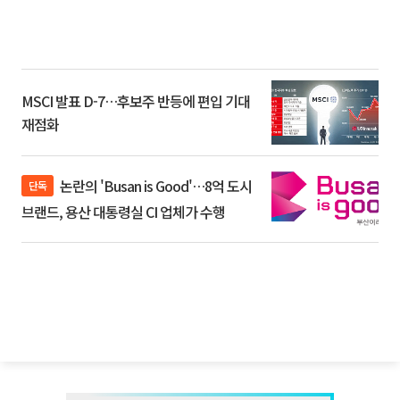
MSCI 발표 D-7…후보주 반등에 편입 기대
재점화
논란의 'Busan is Good'…8억 도시
단독
브랜드, 용산 대통령실 CI 업체가 수행