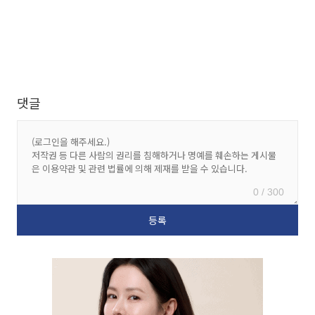
댓글
0 / 300