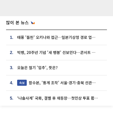
많이 본 뉴스
태풍 '돌핀' 오키나와 접근…일본기상청 경로 업데이트
1.
빅뱅, 20주년 기념 '새 뱅봉' 선보인다⋯콘서트 앞두고 팝업 개최
2.
오늘은 절기 '입추', 뜻은?
3.
합수본, '통계 조작' 서울·경기·충북 선관위 등 추가 압수수색
속보
4.
‘나솔사계’ 국화, 결별 후 재등장⋯첫인상 투표 휩쓸고 ‘인기녀’ 등극
5.