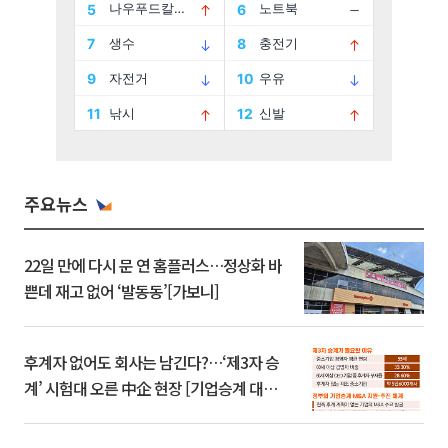
주요뉴스
22일 만에 다시 문 연 홈플러스…정상화 바
쁜데 재고 없어 ‘발동동’[가보니]
후계자 없어도 회사는 남긴다?…‘제3자 승
계’ 시험대 오른 中企 현장 [기업승계 대전
환]