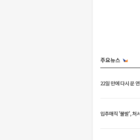
주요뉴스
22일 만에 다시 문 
입추매직 '불발', 처