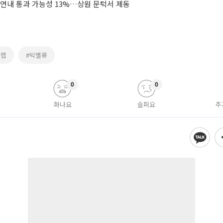
 연내 통과 가능성 13%…상원 문턱서 제동
감랩
#빅밸류
0
0
화나요
슬퍼요
추