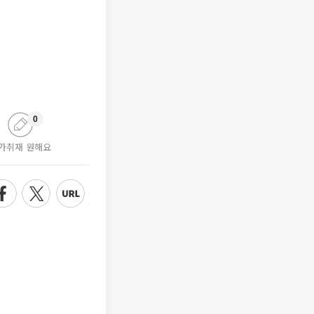
0
가취재 원해요