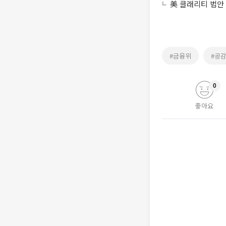
美 클래리티 법안
#금융위
#공
0
좋아요