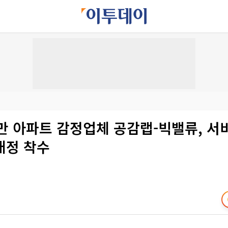
만 아파트 감정업체 공감랩-빅밸류, 서
개정 착수