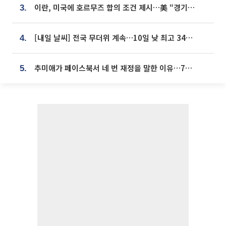
이란, 미국에 호르무즈 합의 조건 제시…美 “경기 아직 안 끝나” [종합]
3.
[내일 날씨] 전국 무더위 계속…10일 낮 최고 34도 육박
4.
추미애가 페이스북서 네 번 재정을 말한 이유…7700억 추경 열쇠는 도의회에
5.