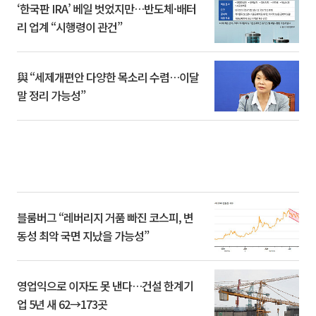
‘한국판 IRA’ 베일 벗었지만…반도체·배터
리 업계 “시행령이 관건”
與 “세제개편안 다양한 목소리 수렴…이달
말 정리 가능성”
블룸버그 “레버리지 거품 빠진 코스피, 변
동성 최악 국면 지났을 가능성”
영업익으로 이자도 못 낸다…건설 한계기
업 5년 새 62→173곳