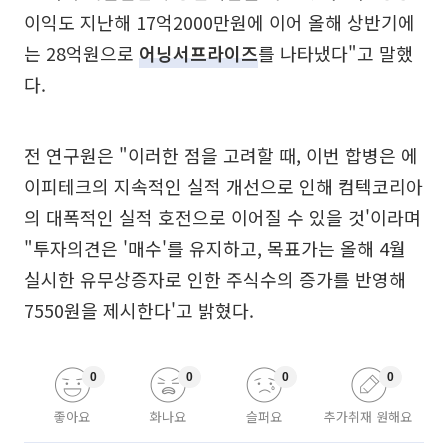
이익도 지난해 17억2000만원에 이어 올해 상반기에
는 28억원으로
어닝서프라이즈
를 나타냈다"고 말했
다.
전 연구원은 "이러한 점을 고려할 때, 이번 합병은 에
이피테크의 지속적인 실적 개선으로 인해 컴텍코리아
의 대폭적인 실적 호전으로 이어질 수 있을 것'이라며
"투자의견은 '매수'를 유지하고, 목표가는 올해 4월
실시한 유무상증자로 인한 주식수의 증가를 반영해
7550원을 제시한다'고 밝혔다.
0
0
0
0
좋아요
화나요
슬퍼요
추가취재 원해요