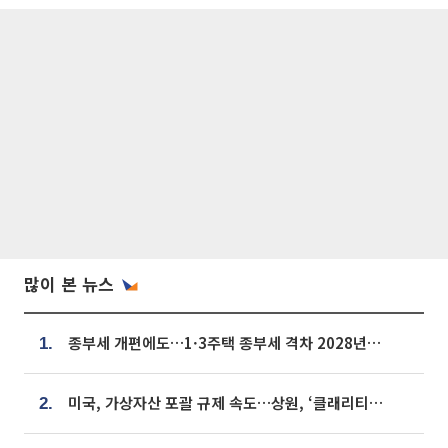
많이 본 뉴스
종부세 개편에도…1·3주택 종부세 격차 2028년부터 확대
1.
미국, 가상자산 포괄 규제 속도…상원, ‘클래리티법’ 9월 절차투표 추진
2.