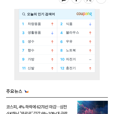
주요뉴스
코스피, 4% 하락에 6270선 마감…삼전
·SK하닉 '와르르' 각각 6%·10%대 급락