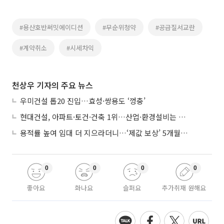
#용산호반써밋에이디션
#무순위청약
#공급질서교란
#계약취소
#시세차익
천상우 기자의 주요 뉴스
우미건설 톱20 진입…효성·쌍용도 ‘껑충’
현대건설, 아파트·토건·건축 1위…산업·환경설비는 삼성E&A
용적률 높여 임대 더 지으라더니…‘제값 보상’ 5개월째 국회에 발목
0
0
0
0
좋아요
화나요
슬퍼요
추가취재 원해요