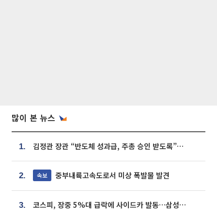
많이 본 뉴스
김정관 장관 “반도체 성과급, 주총 승인 받도록”…상법·자본시장법 개정 시사
1.
중부내륙고속도로서 미상 폭발물 발견
속보
2.
코스피, 장중 5%대 급락에 사이드카 발동…삼성·SK 동반 폭락
3.