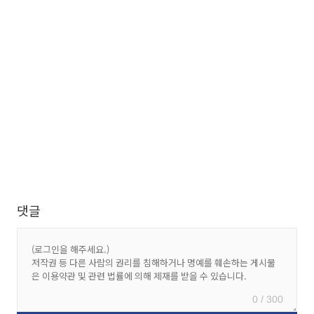
댓글
0 / 300