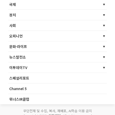
국제
정치
사회
오피니언
문화·라이프
뉴스발전소
이투데이TV
스페셜리포트
Channel 5
위너스IR클럽
무단전재 및 수집, 복사, 재배포, AI학습 이용 금지