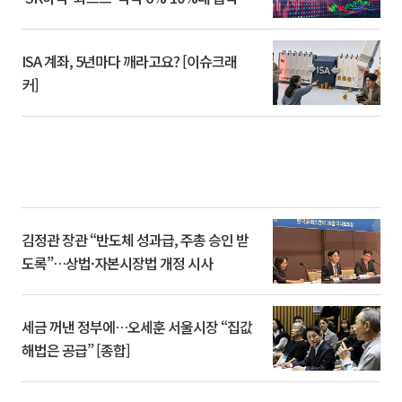
ISA 계좌, 5년마다 깨라고요? [이슈크래
커]
김정관 장관 “반도체 성과급, 주총 승인 받
도록”…상법·자본시장법 개정 시사
세금 꺼낸 정부에…오세훈 서울시장 “집값
해법은 공급” [종합]