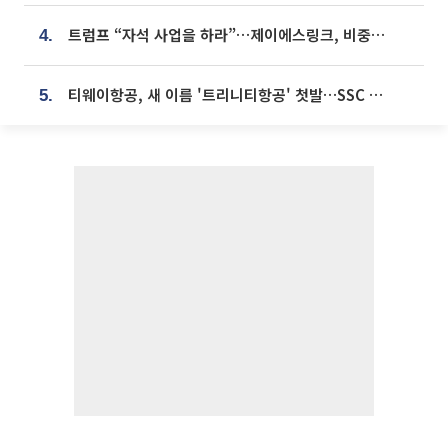
트럼프 “자석 사업을 하라”…제이에스링크, 비중국 영구자석 공급망 구축 속도
4.
티웨이항공, 새 이름 '트리니티항공' 첫발…SSC 전략 본격화
5.