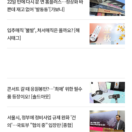
22일 만에 다시 문 연 홈플러스…정상화 바
쁜데 재고 없어 ‘발동동’[가보니]
입추매직 '불발', 처서매직은 올까요? [해
시태그]
콘서트 갈 때 응원봉만?⋯'최애' 위한 필수
품 등장이오! [솔드아웃]
서울시, 정부에 정비사업 규제 완화 '건
의'⋯국토부 "협의 중" 입장만 [종합]