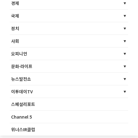
경제
국제
정치
사회
오피니언
문화·라이프
뉴스발전소
이투데이TV
스페셜리포트
Channel 5
위너스IR클럽