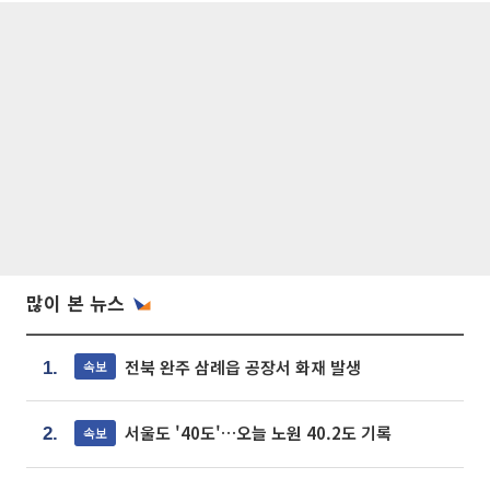
많이 본 뉴스
전북 완주 삼례읍 공장서 화재 발생
속보
1.
서울도 '40도'…오늘 노원 40.2도 기록
속보
2.