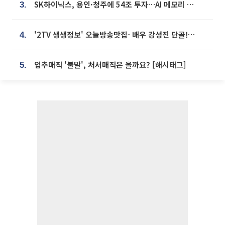
SK하이닉스, 용인·청주에 54조 투자…AI 메모리 생산기지 키운다
3.
'2TV 생생정보' 오늘방송맛집- 배우 강성진 단골! 쌀국수ㆍ푸팟퐁 커리 맛집 '블○○○'
4.
입추매직 '불발', 처서매직은 올까요? [해시태그]
5.