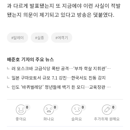
과 다르게 발표됐는지 또 지금에야 이런 사실이 적발
됐는지 의문이 제기되고 있다고 방송은 덧붙였다.
#말레이
#실종
#여객기
배준호 기자의 주요 뉴스
러 모스크바 고급식당 폭탄 공격…‘부차 학살 지휘관’ 노렸나
일본 구마모토서 규모 7.1 강진…한국서도 진동 감지
인도 ‘바퀴벌레당’ 청년들에 백기 든 모디…교육장관 사퇴
0
0
0
0
좋아요
화나요
슬퍼요
추가취재 원해요