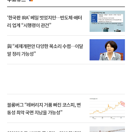
‘한국판 IRA’ 베일 벗었지만…반도체·배터
리 업계 “시행령이 관건”
與 “세제개편안 다양한 목소리 수렴…이달
말 정리 가능성”
블룸버그 “레버리지 거품 빠진 코스피, 변
동성 최악 국면 지났을 가능성”