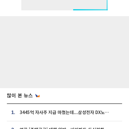
많이 본 뉴스
3445억 자사주 지급 마쳤는데...삼성전자 DX노조, 뒤늦은 '떼쓰기 집회'
1.