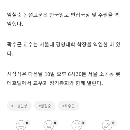
임철순 논설고문은 한국일보 편집국장 및 주필을 역
임했다.
곽수근 교수는 서울대 경영대학 학장을 역임한 바 있
다.
시상식은 다음달 10일 오후 6시30분 서울 소공동 롯
데호텔에서 교우회 정기총회와 함께 열린다.
#보성인상
#임철순
#곽수근
0
0
0
0