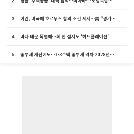
영끌 '주택공급' 대책 임박⋯비아파트·도심복합까지 총동원
2.
이란, 미국에 호르무즈 합의 조건 제시…美 “경기 아직 안 끝나” [종합]
3.
바다 태운 폭염에…회 한 접시도 ‘히트플레이션’
4.
종부세 개편에도…1·3주택 종부세 격차 2028년부터 확대
5.