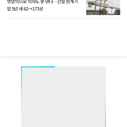
영업익으로 이자도 못 낸다…건설 한계기
업 5년 새 62→173곳