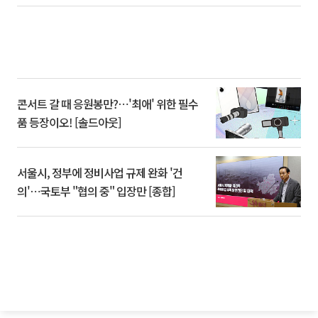
콘서트 갈 때 응원봉만?⋯'최애' 위한 필수
품 등장이오! [솔드아웃]
서울시, 정부에 정비사업 규제 완화 '건
의'⋯국토부 "협의 중" 입장만 [종합]