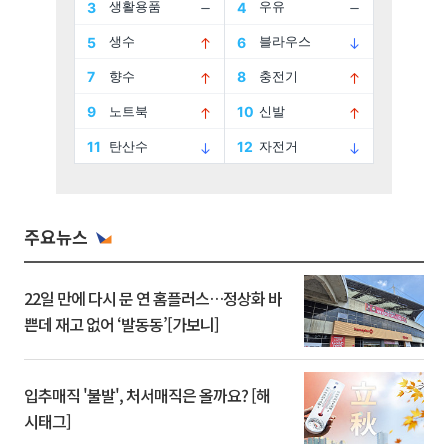
주요뉴스
22일 만에 다시 문 연 홈플러스…정상화 바
쁜데 재고 없어 ‘발동동’[가보니]
입추매직 '불발', 처서매직은 올까요? [해
시태그]