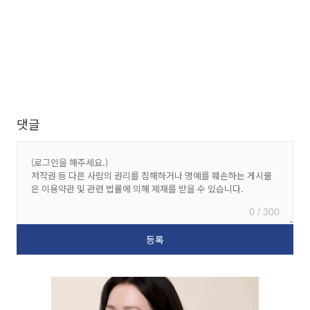
댓글
0 / 300