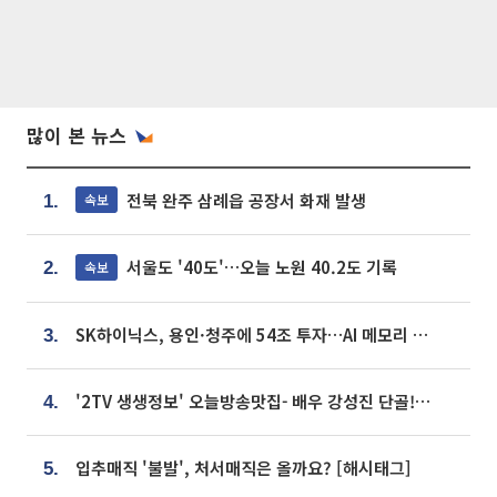
많이 본 뉴스
전북 완주 삼례읍 공장서 화재 발생
속보
1.
서울도 '40도'…오늘 노원 40.2도 기록
속보
2.
SK하이닉스, 용인·청주에 54조 투자…AI 메모리 생산기지 키운다
3.
'2TV 생생정보' 오늘방송맛집- 배우 강성진 단골! 쌀국수ㆍ푸팟퐁 커리 맛집 '블○○○'
4.
입추매직 '불발', 처서매직은 올까요? [해시태그]
5.