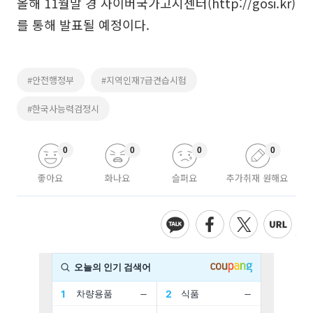
올해 11월말 경 사이버국가고시센터(http://gosi.kr)
를 통해 발표될 예정이다.
#안전행정부
#지역인재7급견습시험
#한국사능력검정시
0
0
0
0
좋아요
화나요
슬퍼요
추가취재 원해요