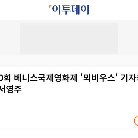
70회 베니스국제영화제 '뫼비우스' 기
 서영주