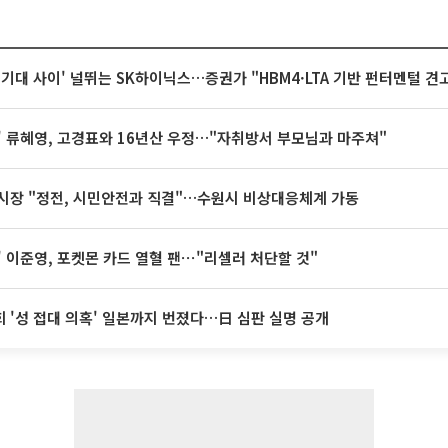
 기대 사이' 널뛰는 SK하이닉스…증권가 "HBM4·LTA 기반 펀터멘털 견
' 류혜영, 고경표와 16년산 우정…"자취방서 부모님과 마주쳐"
시장 "정전, 시민안전과 직결"…수원시 비상대응체계 가동
' 이준영, 포켓몬 카드 열혈 팬⋯"리셀러 처단할 것"
 '성 접대 의혹' 일본까지 번졌다…日 심판 실명 공개