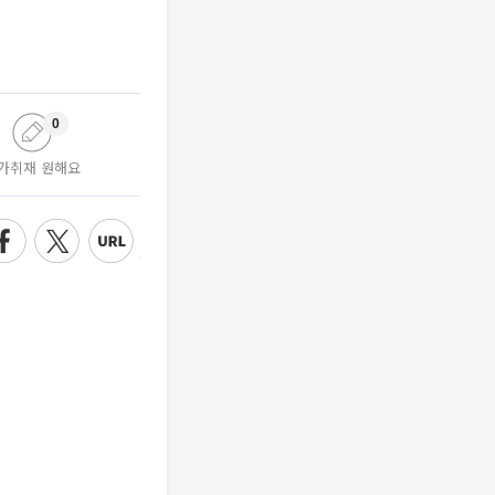
0
가취재 원해요