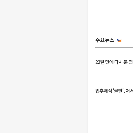
주요뉴스
22일 만에 다시 문 
입추매직 '불발', 처