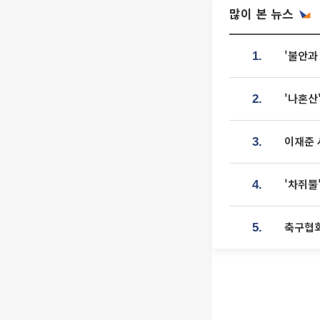
많이 본 뉴스
'불안과
1.
'나혼산
2.
이재준 
3.
'차쥐뿔
4.
축구협회
5.