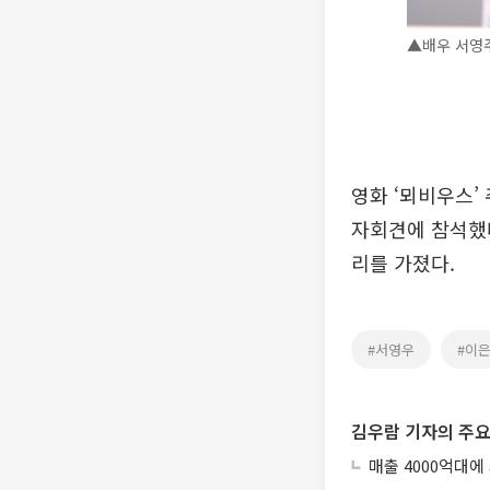
▲배우 서영주
영화 ‘뫼비우스’
자회견에 참석했다
리를 가졌다.
#서영우
#이
김우람 기자의 주요
매출 4000억대에