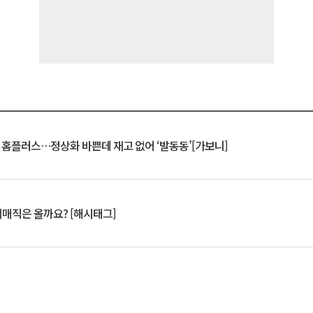
연 홈플러스…정상화 바쁜데 재고 없어 ‘발동동’[가보니]
서매직은 올까요? [해시태그]