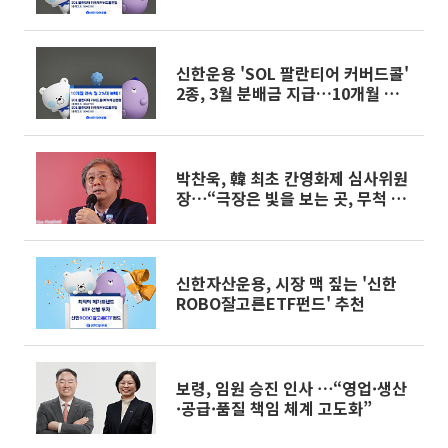
신한운용 'SOL 팔란티어 커버드콜'
2종, 3월 분배금 지급…10개월 연속
월 2%대 분배
박찬욱, 韓 최초 칸영화제 심사위원
장⋯“극장은 빛을 보는 곳, 무척 기
대”
신한자산운용, 시장 맥 짚는 '신한
ROBO잘고른ETF펀드' 추천
보령, 임원 승진 인사 ⋯“영업·생산
·공급·품질 책임 체계 고도화”