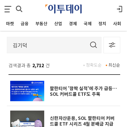
마켓
금융
부동산
산업
경제
국제
정치
사회
검색결과 총
2,712
건
정확도순
최신순
팔란티어 '깜짝 실적'에 주가 급등…
SOL 커버드콜 ETF도 주목
신한자산운용, SOL 팔란티어 커버
드콜 ETF 시리즈 4월 분배금 지급