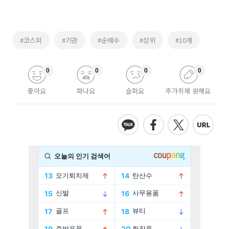
#코스피
#기관
#순매수
#상위
#10개
0
0
0
0
좋아요
화나요
슬퍼요
추가취재 원해요