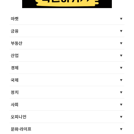
마켓
금융
부동산
산업
경제
국제
정치
사회
오피니언
문화·라이프