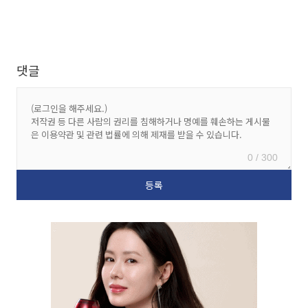
댓글
0 / 300