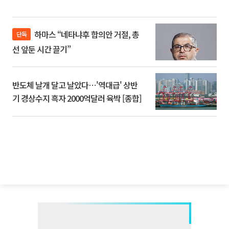
하마스 “네타냐후 합의안 거절, 총
단독
선 앞둔 시간 끌기”
반도체 날개 달고 날았다⋯'역대급' 상반
기 경상수지 흑자 2000억달러 육박 [종합]