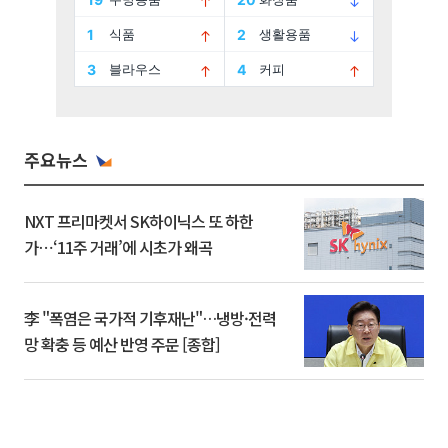
주요뉴스
NXT 프리마켓서 SK하이닉스 또 하한
가⋯‘11주 거래’에 시초가 왜곡
李 "폭염은 국가적 기후재난"…냉방·전력
망 확충 등 예산 반영 주문 [종합]