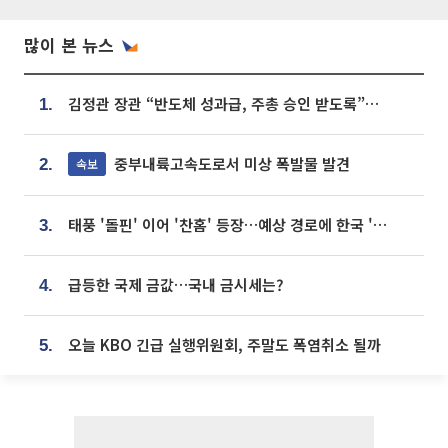
많이 본 뉴스
김정관 장관 “반도체 성과급, 주총 승인 받도록”…상법·자본시장법 개정 시사
1.
중부내륙고속도로서 미상 폭발물 발견
속보
2.
태풍 '돌핀' 이어 '찬홈' 등장…예상 경로에 한국 '한숨'
3.
급등한 국제 금값…국내 금시세는?
4.
오늘 KBO 긴급 실행위원회, 주말도 폭염취소 될까
5.