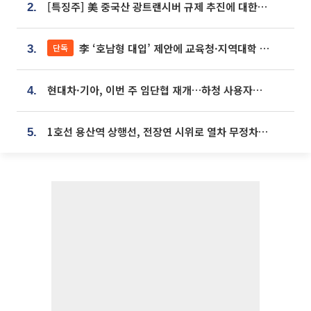
[특징주] 美 중국산 광트랜시버 규제 추진에 대한광통신 등 광통신株 강세
2.
李 ‘호남형 대입’ 제안에 교육청·지역대학 서·논술형 입시 연계 '착수'
단독
3.
현대차·기아, 이번 주 임단협 재개…하청 사용자성 재심도 ‘변수’
4.
1호선 용산역 상행선, 전장연 시위로 열차 무정차 운행
5.