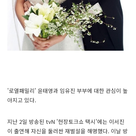
'로열패밀리' 윤태영과 임유진 부부에 대한 관심이 높
아지고 있다.
지난 2일 방송된 tvN '현장토크쇼 택시'에는 이서진
이 출연해 자신을 둘러싼 재벌설을 해명했다. 이날 방