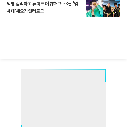
빅뱅 컴백하고 튜이드 데뷔하고⋯K팝 '몇
세대'세요? [엔터로그]