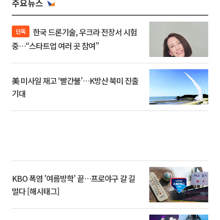
주요뉴스
한국 드론기술, 우크라 전장서 시험
단독
중…“스타트업 여러 곳 참여”
美 미사일 재고 ‘빨간불’…K방산 북미 진출
기대
KBO 폭염 '여름방학' 끝…프로야구 갈 길
멀다 [해시태그]