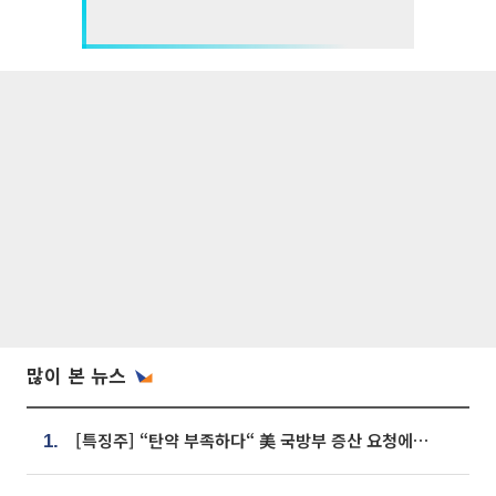
많이 본 뉴스
[특징주] “탄약 부족하다“ 美 국방부 증산 요청에⋯국내 방산주 급등세
1.