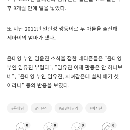
후 8개월 만에 딸을 낳았다.
또 지난 2011년 일란성 쌍둥이로 두 아들을 출산해
세아이의 엄마가 됐다.
윤태영 부인 임윤진 소식을 접한 네티즌들은 "윤태영
부인 임유진 부럽다", "임유진 이제 활동은 안 하나보
네", "윤태영 부인 임유진, 처녀같은데 벌써 애가 셋
이라니" 등의 반응을 보였다.
#윤태영
#임유진
#로열패밀리
#이서진
0
0
0
0