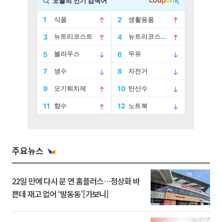
주요뉴스
22일 만에 다시 문 연 홈플러스…정상화 바
쁜데 재고 없어 ‘발동동’[가보니]