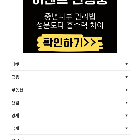
마켓
금융
부동산
산업
경제
국제