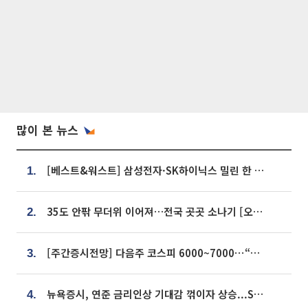
많이 본 뉴스
[베스트&워스트] 삼성전자·SK하이닉스 밀린 한 주…상상인증권은 85% 급등
1.
35도 안팎 무더위 이어져…전국 곳곳 소나기 [오늘 날씨]
2.
[주간증시전망] 다음주 코스피 6000~7000⋯“外人 수급은 정책이 변수”
3.
뉴욕증시, 연준 금리인상 기대감 꺾이자 상승...S&P500 사상 최고치 [종합]
4.