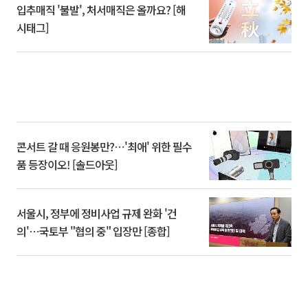
입추매직 '불발', 처서매직은 올까요? [해
시태그]
콘서트 갈 때 응원봉만?⋯'최애' 위한 필수
품 등장이오! [솔드아웃]
서울시, 정부에 정비사업 규제 완화 '건
의'⋯국토부 "협의 중" 입장만 [종합]