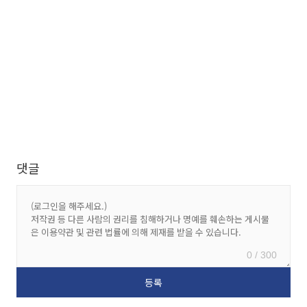
댓글
0 / 300