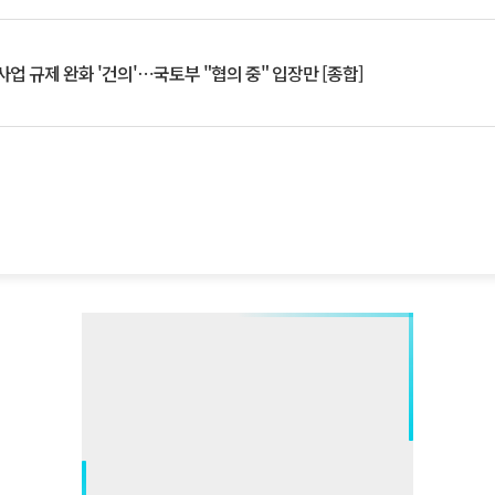
업 규제 완화 '건의'⋯국토부 "협의 중" 입장만 [종합]