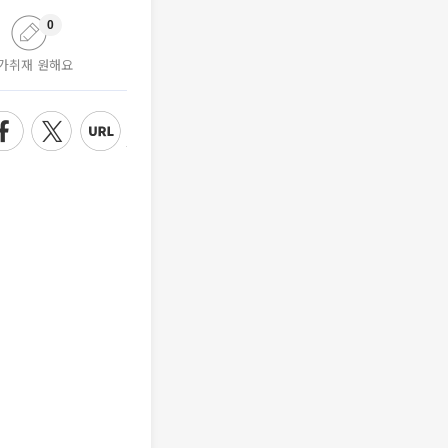
0
가취재 원해요