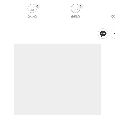
0
0
화나요
슬퍼요
추