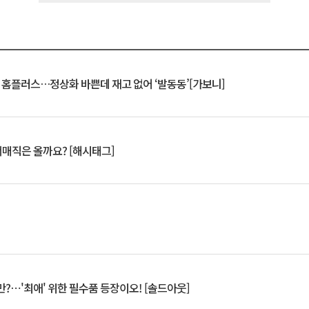
연 홈플러스…정상화 바쁜데 재고 없어 ‘발동동’[가보니]
서매직은 올까요? [해시태그]
?⋯'최애' 위한 필수품 등장이오! [솔드아웃]