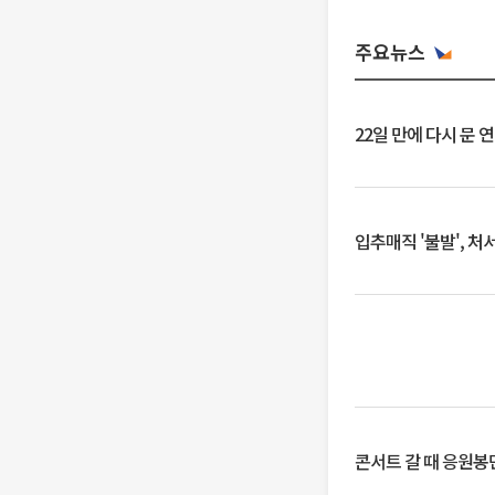
주요뉴스
22일 만에 다시 문 
입추매직 '불발', 처
콘서트 갈 때 응원봉만