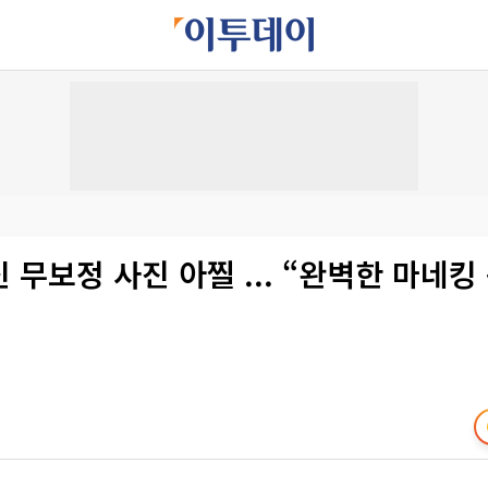
신 무보정 사진 아찔 ... “완벽한 마네킹