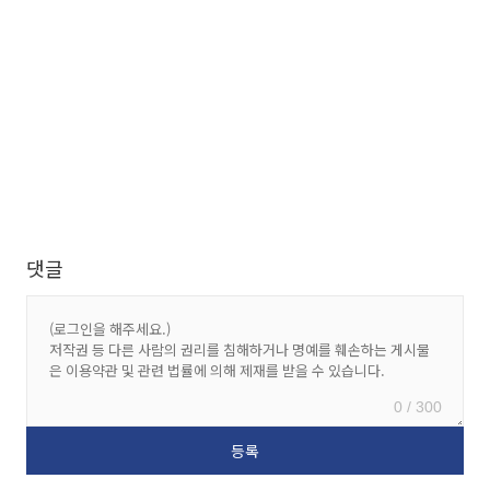
댓글
0 / 300