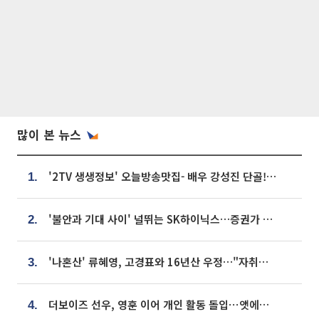
많이 본 뉴스
'2TV 생생정보' 오늘방송맛집- 배우 강성진 단골! 쌀국수ㆍ푸팟퐁 커리 맛집 '블○○○'
1.
'불안과 기대 사이' 널뛰는 SK하이닉스…증권가 "HBM4·LTA 기반 펀터멘털 견고"
2.
'나혼산' 류혜영, 고경표와 16년산 우정…"자취방서 부모님과 마주쳐"
3.
더보이즈 선우, 영훈 이어 개인 활동 돌입⋯앳에어리어와 전속계약
4.