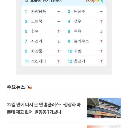
주요뉴스
22일 만에 다시 문 연 홈플러스…정상화 바
쁜데 재고 없어 ‘발동동’[가보니]