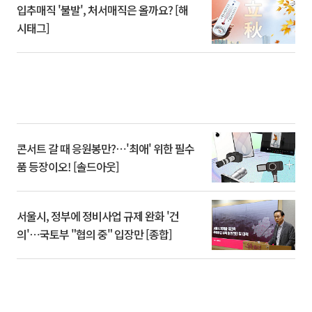
입추매직 '불발', 처서매직은 올까요? [해
시태그]
콘서트 갈 때 응원봉만?⋯'최애' 위한 필수
품 등장이오! [솔드아웃]
서울시, 정부에 정비사업 규제 완화 '건
의'⋯국토부 "협의 중" 입장만 [종합]