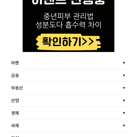
마켓
금융
부동산
산업
경제
국제