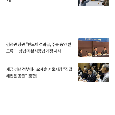
김정관 장관 “반도체 성과급, 주총 승인 받
도록”…상법·자본시장법 개정 시사
세금 꺼낸 정부에…오세훈 서울시장 “집값
해법은 공급” [종합]