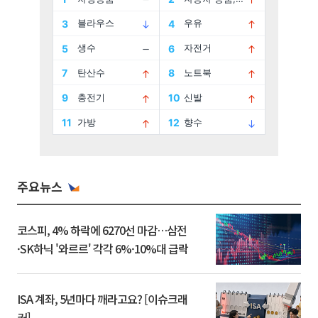
주요뉴스
코스피, 4% 하락에 6270선 마감…삼전
·SK하닉 '와르르' 각각 6%·10%대 급락
ISA 계좌, 5년마다 깨라고요? [이슈크래
커]