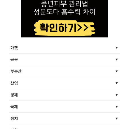
마켓
금융
부동산
산업
경제
국제
정치