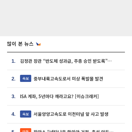
많이 본 뉴스
김정관 장관 “반도체 성과급, 주총 승인 받도록”…상법·자본시장법 개정 시사
1.
중부내륙고속도로서 미상 폭발물 발견
속보
2.
ISA 계좌, 5년마다 깨라고요? [이슈크래커]
3.
서울양양고속도로 이천터널 앞 사고 발생
속보
4.
하마스 “네타냐후 합의안 거절, 총선 앞두고 시간 끌기”
단독