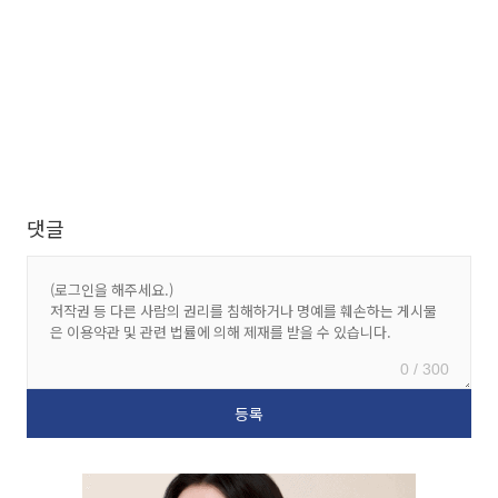
댓글
0 / 300