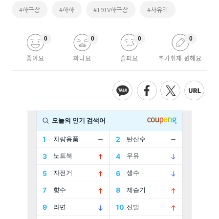
#하극상
#하하
#19TV하극상
#사유리
0
0
0
0
좋아요
화나요
슬퍼요
추가취재 원해요