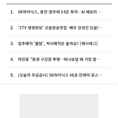
SK하이닉스, 용인·청주에 54조 투자…AI 메모리 생산기지 키운다
1.
'2TV 생생정보' 오늘방송맛집- 배우 강성진 단골! 쌀국수ㆍ푸팟퐁 커리 맛집 '블○○○'
2.
입추매직 '불발', 처서매직은 올까요? [해시태그]
3.
차인표 "동생 구강암 투병…떠나보낼 때 가장 힘들었다”
4.
[오늘의 주요공시] SK하이닉스·HLB·진에어·포스코홀딩스·네이버·대우건설 등
5.