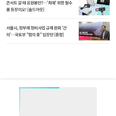
콘서트 갈 때 응원봉만?⋯'최애' 위한 필수
품 등장이오! [솔드아웃]
서울시, 정부에 정비사업 규제 완화 '건
의'⋯국토부 "협의 중" 입장만 [종합]