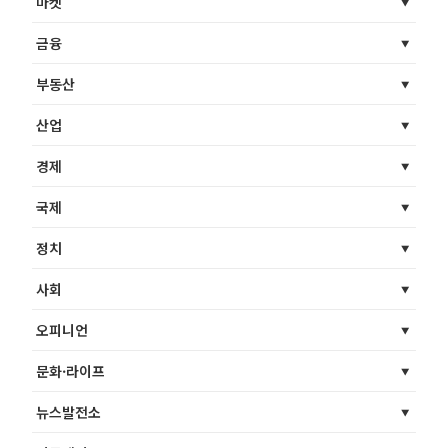
마켓
금융
부동산
산업
경제
국제
정치
사회
오피니언
문화·라이프
뉴스발전소