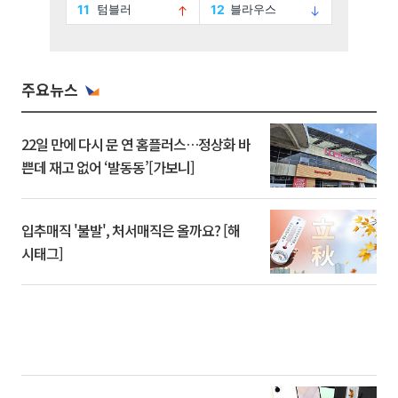
주요뉴스
22일 만에 다시 문 연 홈플러스…정상화 바
쁜데 재고 없어 ‘발동동’[가보니]
입추매직 '불발', 처서매직은 올까요? [해
시태그]