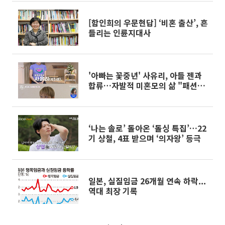
[함인희의 우문현답] ‘비혼 출산’, 흔
들리는 인륜지대사
'아빠는 꽃중년' 사유리, 아들 젠과
합류…자발적 미혼모의 삶 "패션처
럼 생각 말길"
‘나는 솔로’ 돌아온 ‘돌싱 특집’…22
기 상철, 4표 받으며 ‘의자왕’ 등극
일본, 실질임금 26개월 연속 하락...
역대 최장 기록