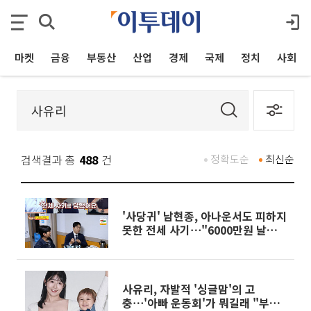
마켓
금융
부동산
산업
경제
국제
정치
사회
검색결과 총
488
건
정확도순
최신순
'사당귀' 남현종, 아나운서도 피하지
못한 전세 사기⋯"6000만원 날리고
셀프 보도"
사유리, 자발적 '싱글맘'의 고
충⋯'아빠 운동회'가 뭐길래 "부동