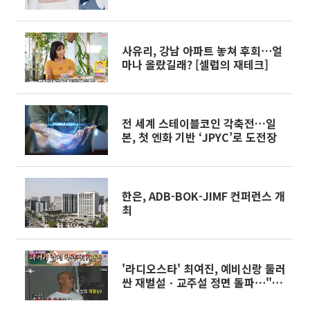
산 아저씨가 가줘"
사유리, 강남 아파트 놓쳐 후회⋯얼
마나 올랐길래? [셀럽의 재테크]
전 세계 스테이블코인 각축전…일
본, 첫 엔화 기반 ‘JPYC’로 도전장
한은, ADB-BOK-JIMF 컨퍼런스 개
최
'라디오스타' 최여진, 예비신랑 둘러
싼 재벌설ㆍ교주설 정면 돌파⋯"그
냥 대머리 낙지 아저씨"