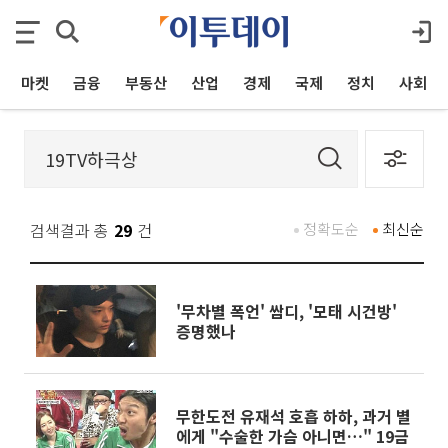
마켓
금융
부동산
산업
경제
국제
정치
사회
검색결과 총
29
건
정확도순
최신순
'무차별 폭언' 쌈디, '모태 시건방'
증명했나
무한도전 유재석 호흡 하하, 과거 별
에게 "수술한 가슴 아니면…" 19금