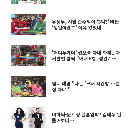
유상무, 사업 순수익이 ‘3억?’ 비싼
‘생일이벤트’ 이유 있었네
'해피투게더' 권오중 아내 화제...과
거발언 깜짝 "아내 F컵, 성관계
는…"
쌈디 해명 "나는 '모태 시건방'…설
정 아냐'"
이하늬-윤계상 결혼임박? 김태우 말
들어보니…