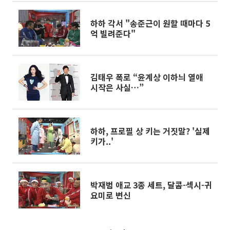
하하 각서 "송준근이 원할 때마다 5
억 빌려준다"
김태우 폭로 “윤계상 이하늬 열애
시작은 사실…”
하하, 프로필 상 키는 거짓말? '실제
키가..'
박재범 애교 3종 세트, 달콤-섹시-귀
요미로 변신