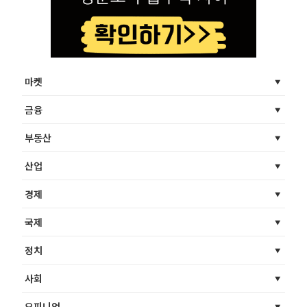
마켓
금융
부동산
산업
경제
국제
정치
사회
오피니언