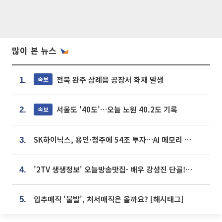
많이 본 뉴스
전북 완주 삼례읍 공장서 화재 발생
속보
1.
서울도 '40도'…오늘 노원 40.2도 기록
속보
2.
SK하이닉스, 용인·청주에 54조 투자…AI 메모리 생산기지 키운다
3.
'2TV 생생정보' 오늘방송맛집- 배우 강성진 단골! 쌀국수ㆍ푸팟퐁 커리 맛집 '블○○○'
4.
입추매직 '불발', 처서매직은 올까요? [해시태그]
5.