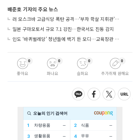
배준호 기자의 주요 뉴스
러 모스크바 고급식당 폭탄 공격…‘부차 학살 지휘관’ 노렸나
일본 구마모토서 규모 7.1 강진…한국서도 진동 감지
인도 ‘바퀴벌레당’ 청년들에 백기 든 모디…교육장관 사퇴
0
0
0
0
좋아요
화나요
슬퍼요
추가취재 원해요