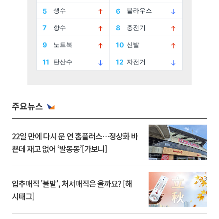
주요뉴스
22일 만에 다시 문 연 홈플러스…정상화 바
쁜데 재고 없어 ‘발동동’[가보니]
입추매직 '불발', 처서매직은 올까요? [해
시태그]