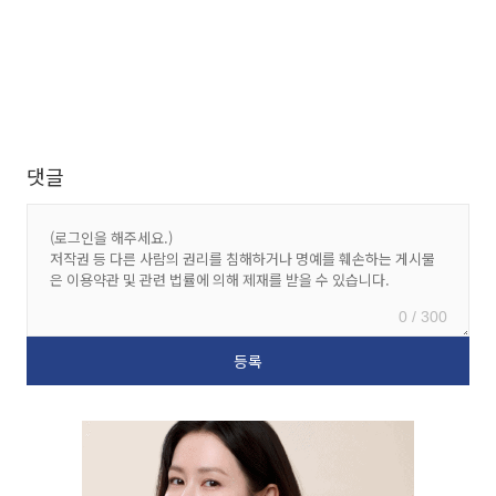
댓글
0 / 300