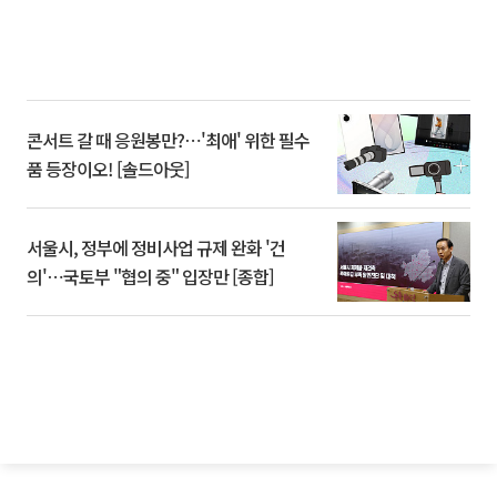
콘서트 갈 때 응원봉만?⋯'최애' 위한 필수
품 등장이오! [솔드아웃]
서울시, 정부에 정비사업 규제 완화 '건
의'⋯국토부 "협의 중" 입장만 [종합]