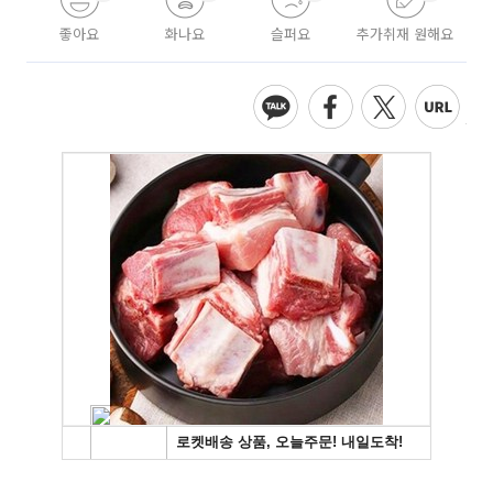
좋아요
화나요
슬퍼요
추가취재 원해요