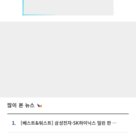
많이 본 뉴스
[베스트&워스트] 삼성전자·SK하이닉스 밀린 한 주…상상인증권은 85% 급등
1.