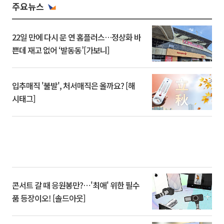
주요뉴스
22일 만에 다시 문 연 홈플러스…정상화 바
쁜데 재고 없어 ‘발동동’[가보니]
입추매직 '불발', 처서매직은 올까요? [해
시태그]
콘서트 갈 때 응원봉만?⋯'최애' 위한 필수
품 등장이오! [솔드아웃]