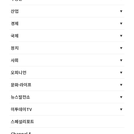
산업
경제
국제
정치
사회
오피니언
문화·라이프
뉴스발전소
이투데이TV
스페셜리포트
Channel 5