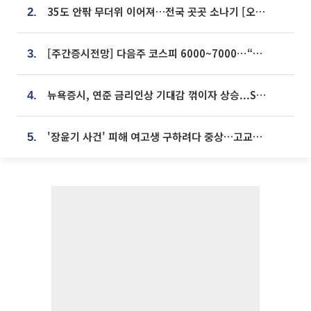
35도 안팎 무더위 이어져…전국 곳곳 소나기 [오늘 날씨]
2.
[주간증시전망] 다음주 코스피 6000~7000⋯“外人 수급은 정책이 변수”
3.
뉴욕증시, 연준 금리인상 기대감 꺾이자 상승...S&P500 사상 최고치 [종합]
4.
'장윤기 사건' 피해 여고생 구하려다 중상…고교생 의상자 지정
5.