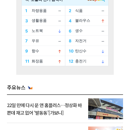
주요뉴스
22일 만에 다시 문 연 홈플러스…정상화 바
쁜데 재고 없어 ‘발동동’[가보니]