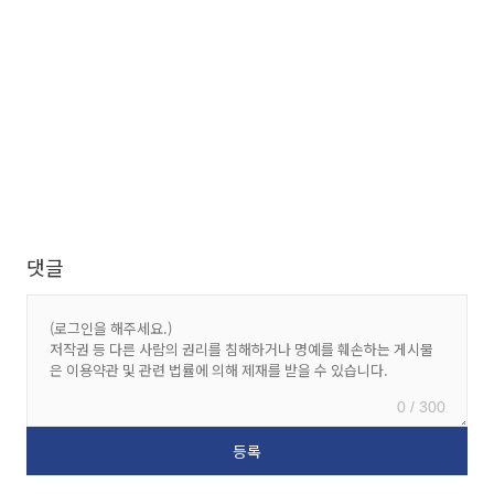
댓글
0 / 300