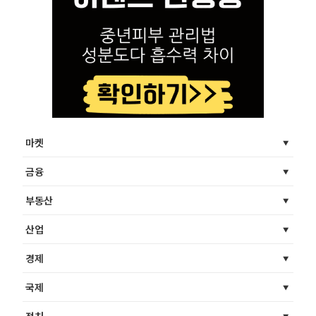
마켓
금융
부동산
산업
경제
국제