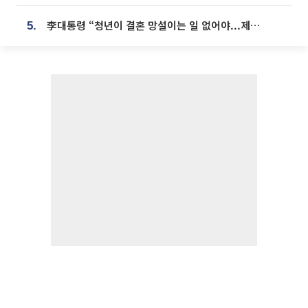
李대통령 “청년이 결혼 망설이는 일 없어야...제도상 불이익 조사”
5.