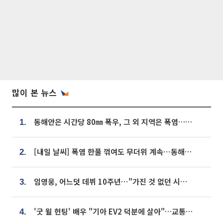
많이 본 뉴스
동해안은 시간당 80㎜ 폭우, 그 외 지역은 폭염…‘극과 극 날씨’
1.
[내일 날씨] 폭염 한풀 꺾여도 무더위 계속⋯동해안 이틀 연속 비
2.
임영웅, 어느덧 데뷔 10주년⋯"가진 것 없던 시절, 내 앞엔 20명의 팬뿐"
3.
'굿 윌 헌팅' 배우 "기아 EV2 덕분에 살아"…교통사고 후 안전성 극찬
4.