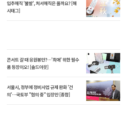
입추매직 '불발', 처서매직은 올까요? [해
시태그]
콘서트 갈 때 응원봉만?⋯'최애' 위한 필수
품 등장이오! [솔드아웃]
서울시, 정부에 정비사업 규제 완화 '건
의'⋯국토부 "협의 중" 입장만 [종합]