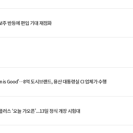
후보주 반등에 편입 기대 재점화
an is Good'…8억 도시브랜드, 용산 대통령실 CI 업체가 수행
플러스 ‘오늘 가오픈’...13일 정식 개장 시험대