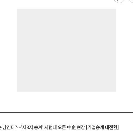
 남긴다?…‘제3자 승계’ 시험대 오른 中企 현장 [기업승계 대전환]