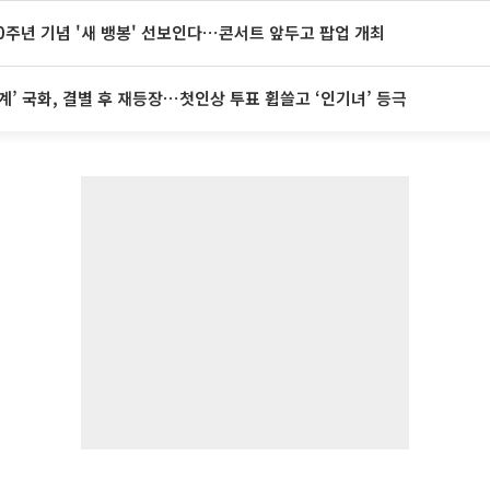
20주년 기념 '새 뱅봉' 선보인다⋯콘서트 앞두고 팝업 개최
계’ 국화, 결별 후 재등장⋯첫인상 투표 휩쓸고 ‘인기녀’ 등극