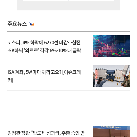
주요뉴스
코스피, 4% 하락에 6270선 마감…삼전
·SK하닉 '와르르' 각각 6%·10%대 급락
ISA 계좌, 5년마다 깨라고요? [이슈크래
커]
김정관 장관 “반도체 성과급, 주총 승인 받