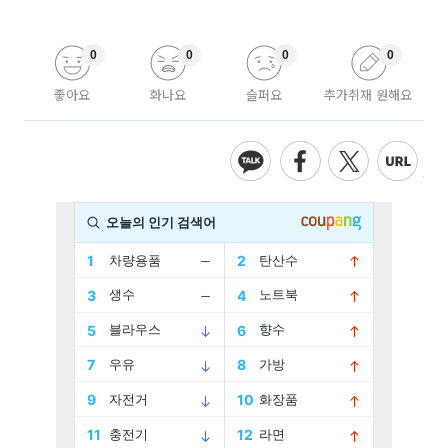
0
0
0
0
좋아요
화나요
슬퍼요
추가취재 원해요