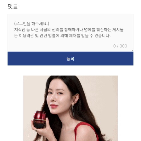
댓글
0 / 300