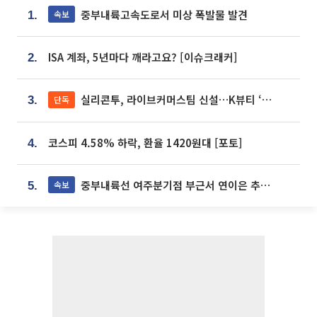
중부내륙고속도로서 미상 폭발물 발견
속보
1.
ISA 계좌, 5년마다 깨라고요? [이슈크래커]
2.
실리콘투, 라이브커머스팀 신설…K뷰티 ‘글로벌 판매망’ 확대[K뷰티 라방戰]
단독
3.
코스피 4.58% 하락, 환율 1420원대 [포토]
4.
중부내륙선 여주분기점 부근서 연이은 추돌사고 발생
속보
5.