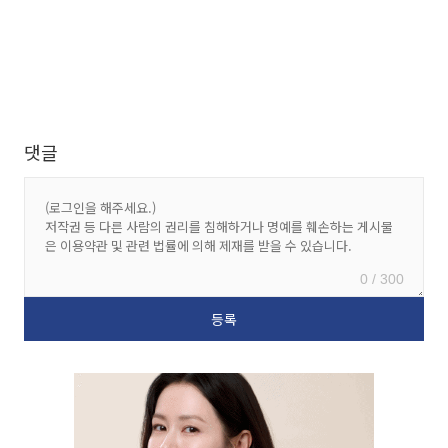
댓글
0 / 300