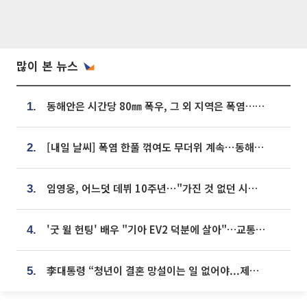
많이 본 뉴스
동해안은 시간당 80㎜ 폭우, 그 외 지역은 폭염…‘극과 극 날씨’
1.
[내일 날씨] 폭염 한풀 꺾여도 무더위 계속⋯동해안 이틀 연속 비
2.
임영웅, 어느덧 데뷔 10주년⋯"가진 것 없던 시절, 내 앞엔 20명의 팬뿐"
3.
'굿 윌 헌팅' 배우 "기아 EV2 덕분에 살아"…교통사고 후 안전성 극찬
4.
李대통령 “청년이 결혼 망설이는 일 없어야...제도상 불이익 조사”
5.