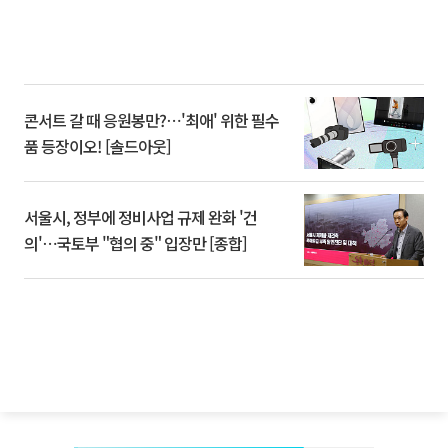
콘서트 갈 때 응원봉만?⋯'최애' 위한 필수
품 등장이오! [솔드아웃]
서울시, 정부에 정비사업 규제 완화 '건
의'⋯국토부 "협의 중" 입장만 [종합]