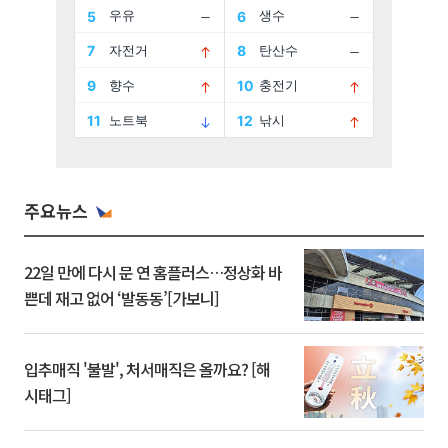
주요뉴스
22일 만에 다시 문 연 홈플러스…정상화 바
쁜데 재고 없어 ‘발동동’[가보니]
입추매직 '불발', 처서매직은 올까요? [해
시태그]