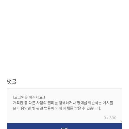
댓글
0 / 300