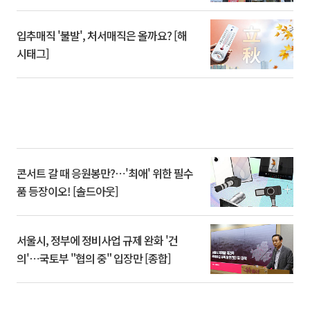
입추매직 '불발', 처서매직은 올까요? [해
시태그]
콘서트 갈 때 응원봉만?⋯'최애' 위한 필수
품 등장이오! [솔드아웃]
서울시, 정부에 정비사업 규제 완화 '건
의'⋯국토부 "협의 중" 입장만 [종합]