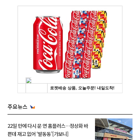
주요뉴스
22일 만에 다시 문 연 홈플러스…정상화 바
쁜데 재고 없어 ‘발동동’[가보니]