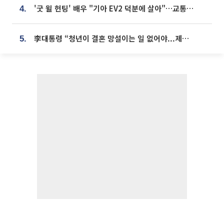
'굿 윌 헌팅' 배우 "기아 EV2 덕분에 살아"…교통사고 후 안전성 극찬
4.
李대통령 “청년이 결혼 망설이는 일 없어야...제도상 불이익 조사”
5.