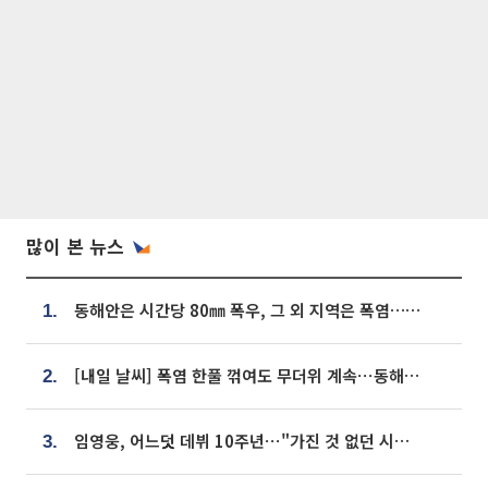
많이 본 뉴스
동해안은 시간당 80㎜ 폭우, 그 외 지역은 폭염…‘극과 극 날씨’
1.
[내일 날씨] 폭염 한풀 꺾여도 무더위 계속⋯동해안 이틀 연속 비
2.
임영웅, 어느덧 데뷔 10주년⋯"가진 것 없던 시절, 내 앞엔 20명의 팬뿐"
3.