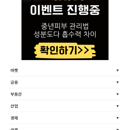
마켓
금융
부동산
산업
경제
국제